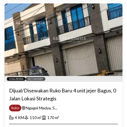
JUAL/SEWA
SECONDARY
Dijual/Disewakan Ruko Baru 4 unit jejer Bagus, 0
Jalan Lokasi Strategis
Ngagel Madya, S...
Ruko
4
KM
110
m²
170
m²