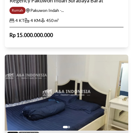
Regency Pakuwon Indah Surabaya Barat
Pakuwon Indah -...
Rumah
4
KT
4
KM
450
m²
Rp
15.000.000.000