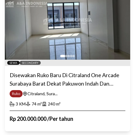
SEWA
SECONDARY
Disewakan Ruko Baru Di Citraland One Arcade
Surabaya Barat Dekat Pakuwon Indah Dan
Lontar
Citraland, Sura...
Ruko
3
KM
74
m²
240
m²
Rp
200.000.000
/
Per tahun