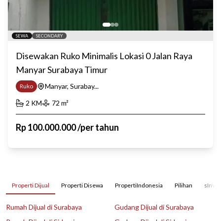
SEWA
SECONDARY
Disewakan Ruko Minimalis Lokasi 0 Jalan Raya
Manyar Surabaya Timur
Manyar, Surabay...
Ruko
2
KM
72
m²
Rp
100.000.000
/
per tahun
Properti Dijual
Properti Disewa
PropertiIndonesia
Pilihan
sInves
Rumah Dijual di Surabaya
Gudang Dijual di Surabaya