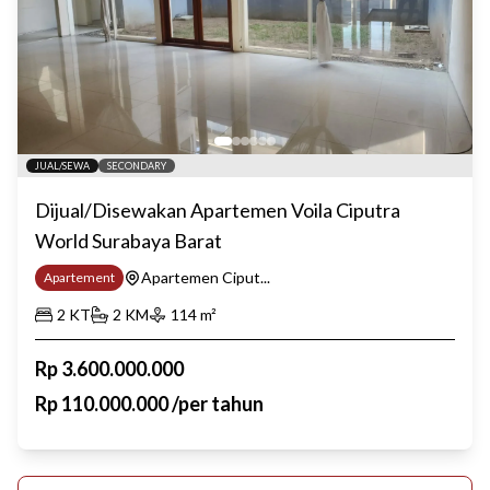
JUAL/SEWA
SECONDARY
Dijual/Disewakan Apartemen Voila Ciputra
World Surabaya Barat
Apartemen Ciput...
Apartement
2
KT
2
KM
114
m²
Rp
3.600.000.000
Rp
110.000.000
/
per tahun