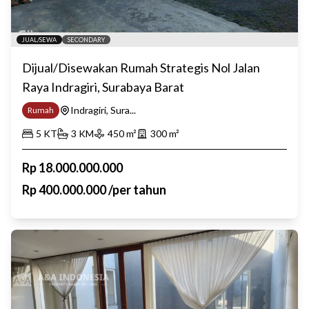
JUAL/SEWA
SECONDARY
Dijual/Disewakan Rumah Strategis Nol Jalan
Raya Indragiri, Surabaya Barat
Indragiri, Sura...
Rumah
5
KT
3
KM
450
m²
300
m²
Rp
18.000.000.000
Rp
400.000.000
/
per tahun