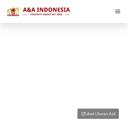
1
/
1
Lihat Ukuran Asli