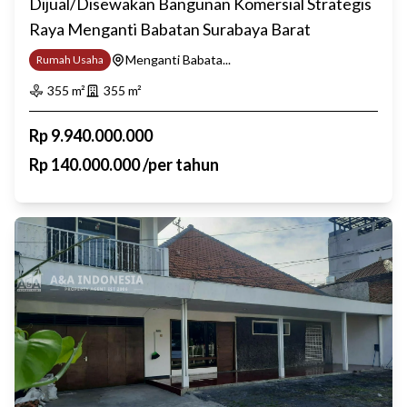
Dijual/Disewakan Bangunan Komersial Strategis
Raya Menganti Babatan Surabaya Barat
Menganti Babata...
Rumah Usaha
355
m²
355
m²
Rp
9.940.000.000
Rp
140.000.000
/
per tahun