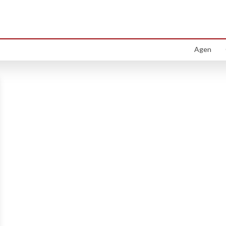
artement di Gubeng, Surabaya Pu
Menemukan
1
properti yang sesuai dengan kriteria Anda
Agen