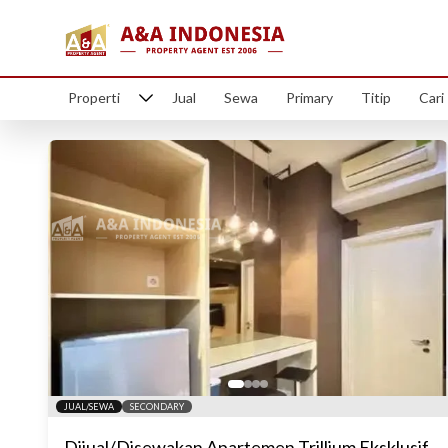
Ap
Properti
Jual
Sewa
Primary
Titip
Cari
JUAL/SEWA
SECONDARY
Dijual/Disewakan Apartemen Trillium Eksklusif