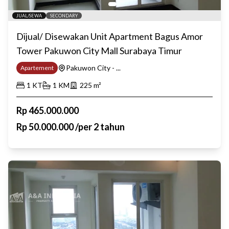
JUAL/SEWA
SECONDARY
Dijual/ Disewakan Unit Apartment Bagus Amor
Tower Pakuwon City Mall Surabaya Timur
Pakuwon City - ...
Apartement
1
KT
1
KM
225
m²
Rp
465.000.000
Rp
50.000.000
/
per 2 tahun