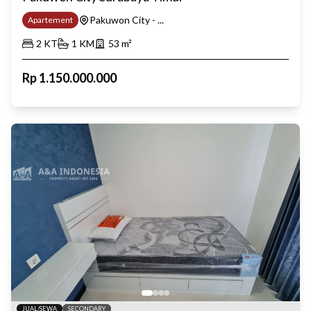
Pakuwon City - ...
Apartement
2
KT
1
KM
53
m²
Rp
1.150.000.000
JUAL/SEWA
SECONDARY