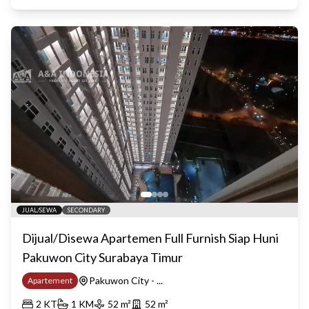
JUAL/SEWA
SECONDARY
Dijual/Disewa Apartemen Full Furnish Siap Huni
Pakuwon City Surabaya Timur
Pakuwon City - ...
Apartement
2
KT
1
KM
52
m²
52
m²