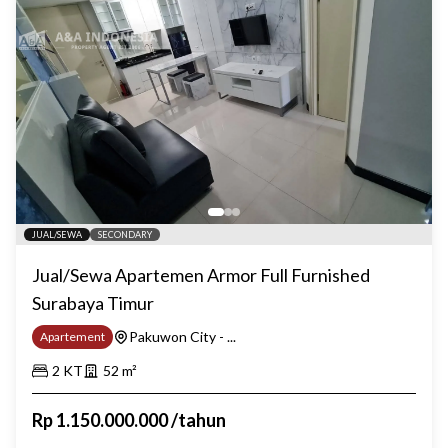
JUAL/SEWA
SECONDARY
Jual/Sewa Apartemen Armor Full Furnished
Surabaya Timur
Pakuwon City - ...
Apartement
2
KT
52
m²
Rp
1.150.000.000
/
tahun