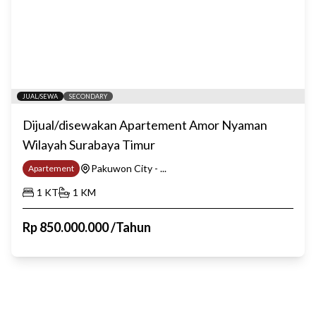
JUAL/SEWA
SECONDARY
Dijual/disewakan Apartement Amor Nyaman
Wilayah Surabaya Timur
Pakuwon City - ...
Apartement
1
KT
1
KM
Rp
850.000.000
/
Tahun