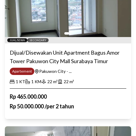
JUAL/SEWA
SECONDARY
Dijual/Disewakan Unit Apartment Bagus Amor
Tower Pakuwon City Mall Surabaya Timur
Pakuwon City - ...
Apartement
1
KT
1
KM
22
m²
22
m²
Rp
465.000.000
Rp
50.000.000
/
per 2 tahun