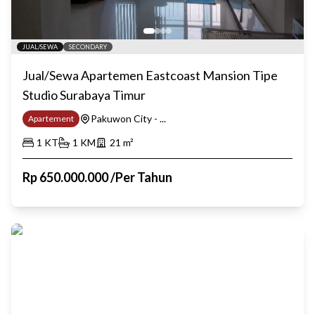
JUAL/SEWA
SECONDARY
Jual/Sewa Apartemen Eastcoast Mansion Tipe
Studio Surabaya Timur
Pakuwon City - ...
Apartement
1
KT
1
KM
21
m²
Rp
650.000.000
/
Per Tahun