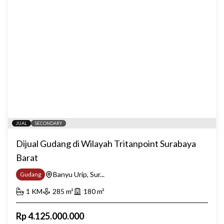
JUAL
SECONDARY
Dijual Gudang di Wilayah Tritanpoint Surabaya
Barat
Banyu Urip, Sur...
Gudang
1
KM
285
m²
180
m²
Rp
4.125.000.000