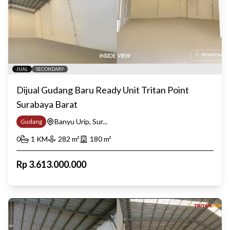
JUAL
SECONDARY
Dijual Gudang Baru Ready Unit Tritan Point
Surabaya Barat
Banyu Urip, Sur...
Gudang
0
1
KM
282
m²
180
m²
Rp
3.613.000.000