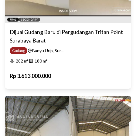
JUAL
SECONDARY
Dijual Gudang Baru di Pergudangan Tritan Point
Surabaya Barat
Banyu Urip, Sur...
Gudang
282
m²
180
m²
Rp
3.613.000.000