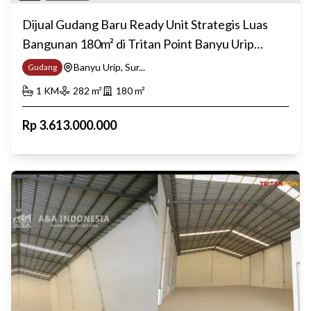
Dijual Gudang Baru Ready Unit Strategis Luas
Bangunan 180m² di Tritan Point Banyu Urip
Surabaya Barat
Banyu Urip, Sur...
Gudang
1
KM
282
m²
180
m²
Rp
3.613.000.000