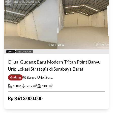
JUAL
SECONDARY
Dijual Gudang Baru Modern Tritan Point Banyu
Urip Lokasi Strategis di Surabaya Barat
Banyu Urip, Sur...
Gudang
1
KM
282
m²
180
m²
Rp
3.613.000.000