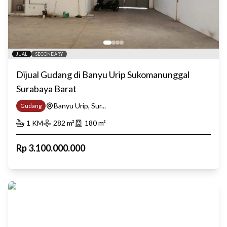
JUAL
SECONDARY
Dijual Gudang di Banyu Urip Sukomanunggal
Surabaya Barat
Banyu Urip, Sur...
Gudang
1
KM
282
m²
180
m²
Rp
3.100.000.000