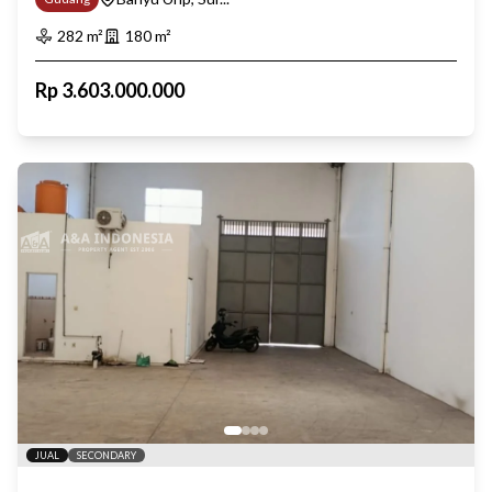
282
m²
180
m²
Rp
3.603.000.000
JUAL
SECONDARY