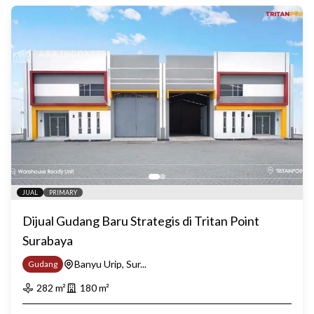
JUAL
PRIMARY
Dijual Gudang Baru Strategis di Tritan Point
Surabaya
Banyu Urip, Sur...
Gudang
282
m²
180
m²