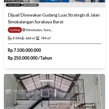
JUAL/SEWA
SECONDARY
Dijual/Disewakan Gudang Luas Strategis di Jalan
Simokalangan Surabaya Barat
Simomulyo, Sura...
Gudang
8
KM
664
m²
784
m²
Rp
7.500.000.000
Rp
250.000.000
/
Tahun