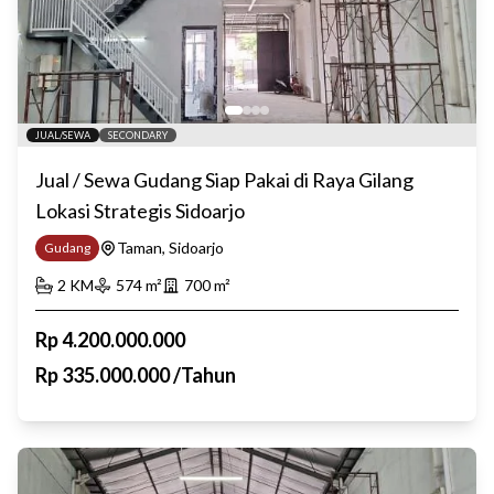
JUAL/SEWA
SECONDARY
Jual / Sewa Gudang Siap Pakai di Raya Gilang
Lokasi Strategis Sidoarjo
Taman, Sidoarjo
Gudang
2
KM
574
m²
700
m²
Rp
4.200.000.000
Rp
335.000.000
/
Tahun