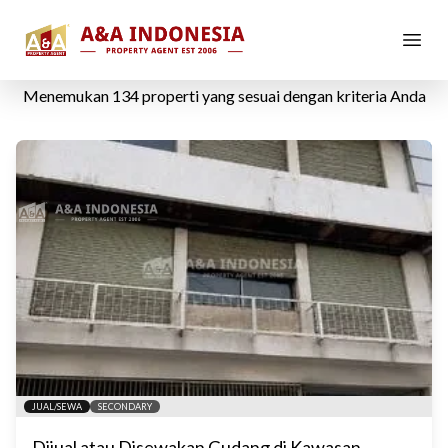
Gudang
Menemukan
134
properti yang sesuai dengan kriteria Anda
JUAL/SEWA
SECONDARY
Dijual atau Disewakan Gudang di Kawasan