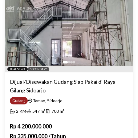
JUAL/SEWA
SECONDARY
Dijual/Disewakan Gudang Siap Pakai di Raya
Gilang Sidoarjo
Taman, Sidoarjo
Gudang
2
KM
547
m²
700
m²
Rp
4.200.000.000
Rp
335.000.000
/
Tahun