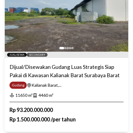
JUAL/SEWA
SECONDARY
Dijual/Disewakan Gudang Luas Strategis Siap
Pakai di Kawasan Kalianak Barat Surabaya Barat
Kalianak Barat,...
Gudang
11650
m²
4460
m²
Rp
93.200.000.000
Rp
1.500.000.000
/
per tahun