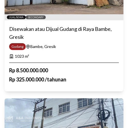
JUAL/SEWA
SECONDARY
Disewakan atau Dijual Gudang di Raya Bambe,
Gresik
Bambe, Gresik
Gudang
1023
m²
Rp
8.500.000.000
Rp
325.000.000
/
tahunan