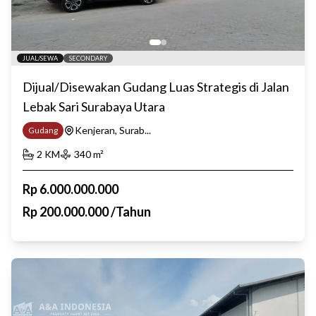
JUAL/SEWA
SECONDARY
Dijual/Disewakan Gudang Luas Strategis di Jalan
Lebak Sari Surabaya Utara
Kenjeran, Surab...
Gudang
2
KM
340
m²
Rp
6.000.000.000
Rp
200.000.000
/
Tahun