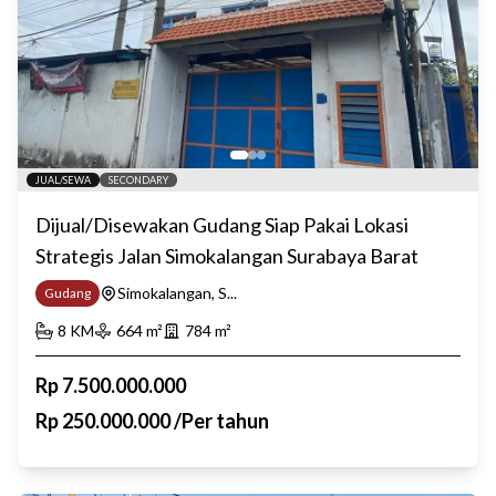
JUAL/SEWA
SECONDARY
Dijual/Disewakan Gudang Siap Pakai Lokasi
Strategis Jalan Simokalangan Surabaya Barat
Simokalangan, S...
Gudang
8
KM
664
m²
784
m²
Rp
7.500.000.000
Rp
250.000.000
/
Per tahun