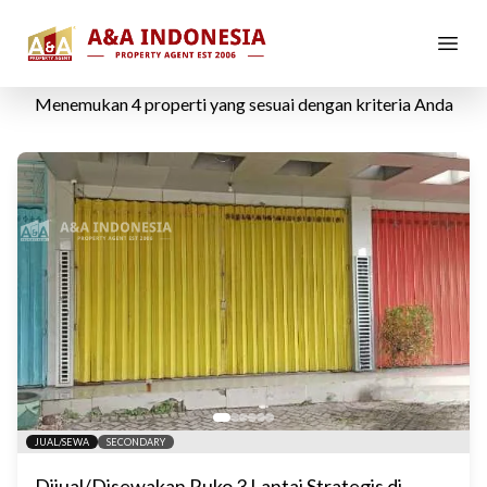
Ruko di Driyorejo, Gresik
Menemukan
4
properti yang sesuai dengan kriteria Anda
JUAL/SEWA
SECONDARY
Dijual/Disewakan Ruko 3 Lantai Strategis di