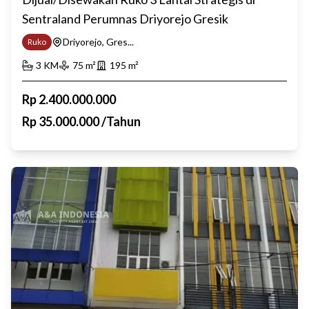
Sentraland Perumnas Driyorejo Gresik
Driyorejo, Gres...
Ruko
3
KM
75
m²
195
m²
Rp
2.400.000.000
Rp
35.000.000
/
Tahun