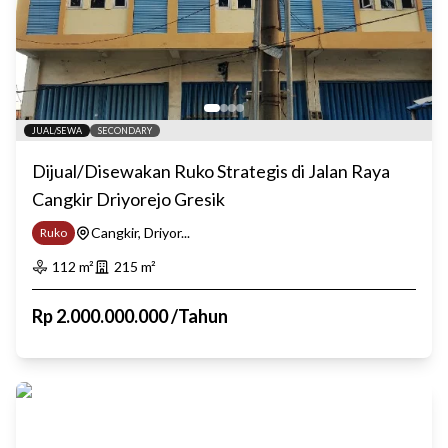
JUAL/SEWA
SECONDARY
Dijual/Disewakan Ruko Strategis di Jalan Raya
Cangkir Driyorejo Gresik
Cangkir, Driyor...
Ruko
112
m²
215
m²
Rp
2.000.000.000
/
Tahun