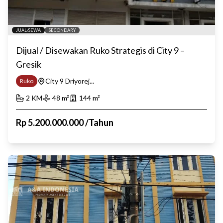
JUAL/SEWA
SECONDARY
Dijual / Disewakan Ruko Strategis di City 9 –
Gresik
City 9 Driyorej...
Ruko
2
KM
48
m²
144
m²
Rp
5.200.000.000
/
Tahun