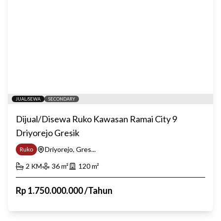
JUAL/SEWA
SECONDARY
Dijual/Disewa Ruko Kawasan Ramai City 9
Driyorejo Gresik
Driyorejo, Gres...
Ruko
2
KM
36
m²
120
m²
Rp
1.750.000.000
/
Tahun