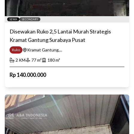
SEWA
SECONDARY
Disewakan Ruko 2,5 Lantai Murah Strategis
Kramat Gantung Surabaya Pusat
Kramat Gantung,...
Ruko
2
KM
77
m²
180
m²
Rp
140.000.000