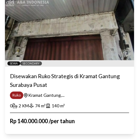
SEWA
SECONDARY
Disewakan Ruko Strategis di Kramat Gantung
Surabaya Pusat
Kramat Gantung,...
Ruko
0
2
KM
74
m²
140
m²
Rp
140.000.000
/
per tahun