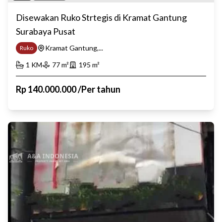
Disewakan Ruko Strtegis di Kramat Gantung
Surabaya Pusat
Kramat Gantung,...
Ruko
1
KM
77
m²
195
m²
Rp
140.000.000
/
Per tahun