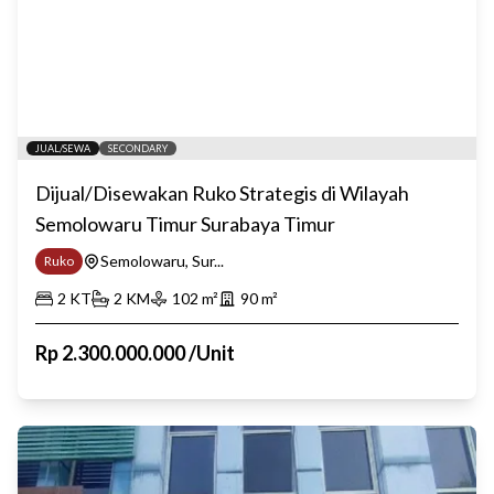
JUAL/SEWA
SECONDARY
Dijual/Disewakan Ruko Strategis di Wilayah
Semolowaru Timur Surabaya Timur
Semolowaru, Sur...
Ruko
2
KT
2
KM
102
m²
90
m²
Rp
2.300.000.000
/
Unit