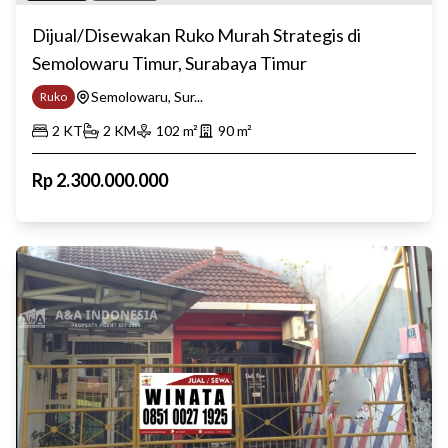
Dijual/Disewakan Ruko Murah Strategis di
Semolowaru Timur, Surabaya Timur
Semolowaru, Sur...
Ruko
2
KT
2
KM
102
m²
90
m²
Rp
2.300.000.000