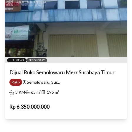
JUAL/SEWA
SECONDARY
Dijual Ruko Semolowaru Merr Surabaya Timur
Semolowaru, Sur...
Ruko
3
KM
65
m²
195
m²
Rp
6.350.000.000