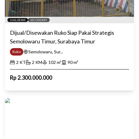
JUAL/SEWA
SECONDARY
Dijual/Disewakan Ruko Siap Pakai Strategis
Semolowaru Timur, Surabaya Timur
Semolowaru, Sur...
Ruko
2
KT
2
KM
102
m²
90
m²
Rp
2.300.000.000