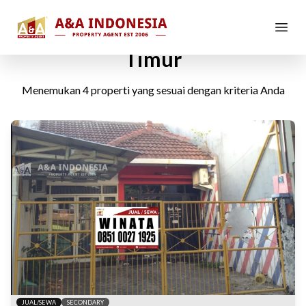
Ruko di Semolowaru, Surabaya
Timur
Menemukan
4
properti yang sesuai dengan kriteria Anda
JUAL/SEWA
SECONDARY