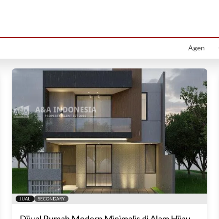
al di Citraland - Alam Hijau, Sur
Menemukan
23
properti yang sesuai dengan kriteria Anda
Agen
JUAL
SECONDARY
Dijual Rumah Modern Minimalis di Alam Hijau