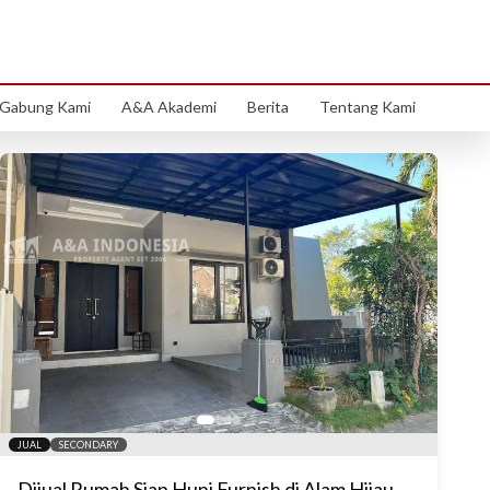
abaya Barat
Gabung Kami
A&A Akademi
Berita
Tentang Kami
JUAL
SECONDARY
Dijual Rumah Siap Huni Furnish di Alam Hijau