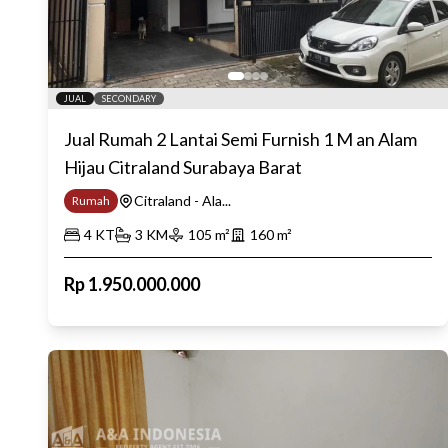
JUAL
SECONDARY
Jual Rumah 2 Lantai Semi Furnish 1 M an Alam
Hijau Citraland Surabaya Barat
Citraland - Ala...
Rumah
4
KT
3
KM
105
m²
160
m²
Rp
1.950.000.000