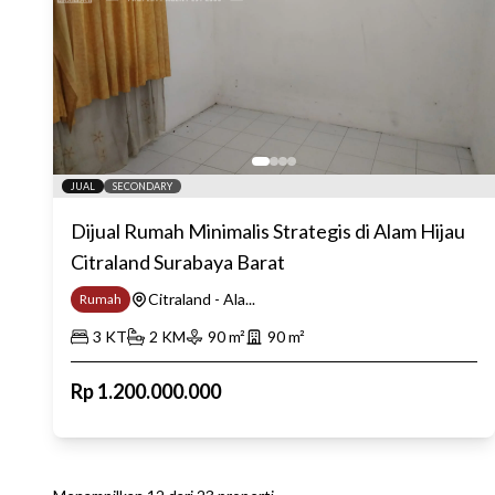
JUAL
SECONDARY
Dijual Rumah Minimalis Strategis di Alam Hijau
Citraland Surabaya Barat
Citraland - Ala...
Rumah
3
KT
2
KM
90
m²
90
m²
Rp
1.200.000.000