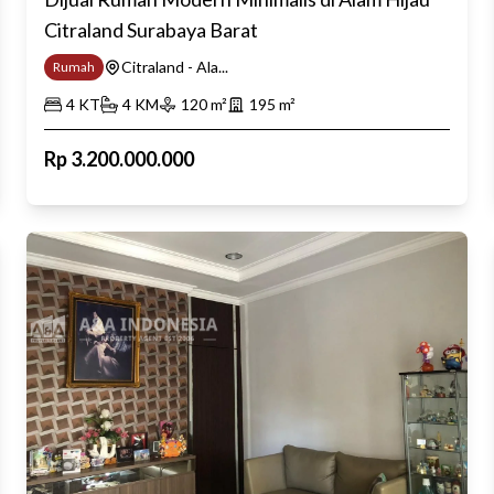
Citraland Surabaya Barat
Citraland - Ala...
Rumah
4
KT
4
KM
120
m²
195
m²
Rp
3.200.000.000