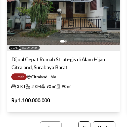
JUAL
SECONDARY
Dijual Cepat Rumah Strategis di Alam Hijau
Citraland, Surabaya Barat
Citraland - Ala...
Rumah
3
KT
2
KM
90
m²
90
m²
Rp
1.100.000.000