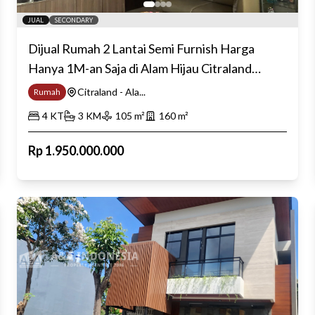
JUAL
SECONDARY
Dijual Rumah 2 Lantai Semi Furnish Harga
Hanya 1M-an Saja di Alam Hijau Citraland
Surabaya Barat
Citraland - Ala...
Rumah
4
KT
3
KM
105
m²
160
m²
Rp
1.950.000.000