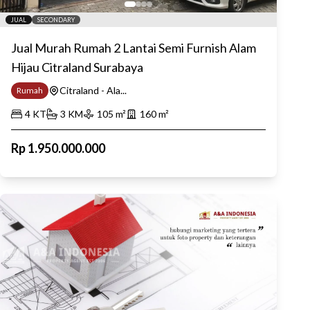
JUAL
SECONDARY
Jual Murah Rumah 2 Lantai Semi Furnish Alam
Hijau Citraland Surabaya
Citraland - Ala...
Rumah
4
KT
3
KM
105
m²
160
m²
Rp
1.950.000.000