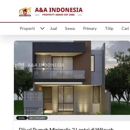
Rumah Diju
Properti
Jual
Sewa
Primary
Titip
Cari
JUAL
SECONDARY
Dijual Rumah Minimalis 2 Lantai di Wilayah