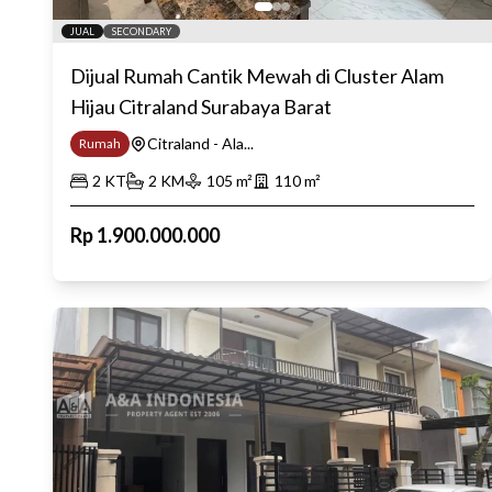
JUAL
SECONDARY
Dijual Rumah Cantik Mewah di Cluster Alam
Hijau Citraland Surabaya Barat
Citraland - Ala...
Rumah
2
KT
2
KM
105
m²
110
m²
Rp
1.900.000.000