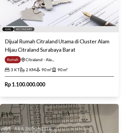
JUAL
SECONDARY
Dijual Rumah Citraland Utama di Cluster Alam
Hijau Citraland Surabaya Barat
Citraland - Ala...
Rumah
3
KT
2
KM
90
m²
90
m²
Rp
1.100.000.000