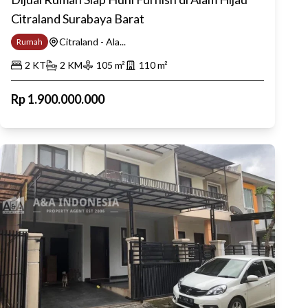
Citraland Surabaya Barat
Citraland - Ala...
Rumah
2
KT
2
KM
105
m²
110
m²
Rp
1.900.000.000