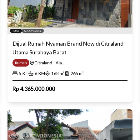
JUAL
SECONDARY
Dijual Rumah Nyaman Brand New di Citraland
Utama Surabaya Barat
Citraland - Ala...
Rumah
5
KT
6
KM
168
m²
265
m²
Rp
4.365.000.000