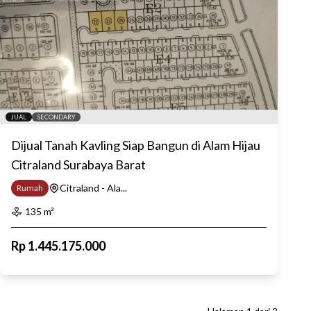
JUAL
SECONDARY
Dijual Tanah Kavling Siap Bangun di Alam Hijau
Citraland Surabaya Barat
Citraland - Ala...
Rumah
135
m²
Rp
1.445.175.000