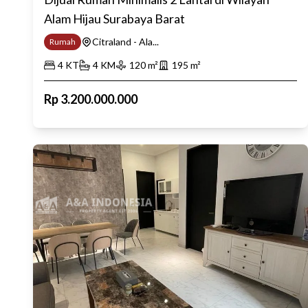
Alam Hijau Surabaya Barat
Citraland - Ala...
Rumah
4
KT
4
KM
120
m²
195
m²
Rp
3.200.000.000