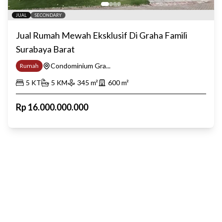
JUAL
SECONDARY
Jual Rumah Mewah Eksklusif Di Graha Famili
Surabaya Barat
Condominium Gra...
Rumah
5
KT
5
KM
345
m²
600
m²
Rp
16.000.000.000