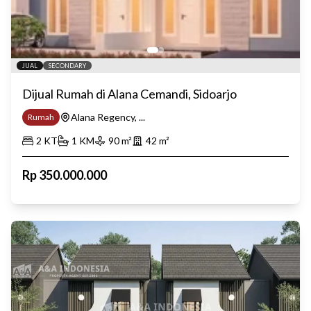
JUAL
SECONDARY
Dijual Rumah di Alana Cemandi, Sidoarjo
Alana Regency, ...
Rumah
2
KT
1
KM
90
m²
42
m²
Rp
350.000.000