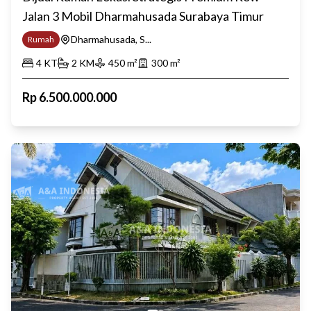
Jalan 3 Mobil Dharmahusada Surabaya Timur
Dharmahusada, S...
Rumah
4
KT
2
KM
450
m²
300
m²
Rp
6.500.000.000