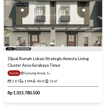
JUAL
SECONDARY
Dijual Rumah Lokasi Strategis Amesta Living
Cluster Asva Surabaya Timur
Gunung Anyar, S...
Rumah
2
KT
1
KM
40
m²
53
m²
Rp
1.015.780.500