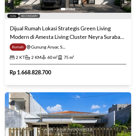
JUAL
SECONDARY
Dijual Rumah Lokasi Strategis Green Living
Modern di Amesta Living Cluster Neyra Surabaya
Timur
Gunung Anyar, S...
Rumah
2
KT
2
KM
60
m²
75
m²
Rp
1.668.828.700