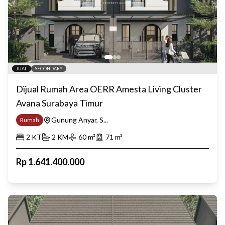
JUAL
SECONDARY
Dijual Rumah Area OERR Amesta Living Cluster
Avana Surabaya Timur
Gunung Anyar, S...
Rumah
2
KT
2
KM
60
m²
71
m²
Rp
1.641.400.000