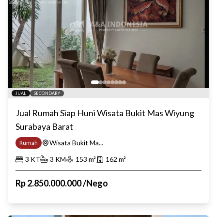
JUAL
SECONDARY
Jual Rumah Siap Huni Wisata Bukit Mas Wiyung
Surabaya Barat
Wisata Bukit Ma...
Rumah
3
KT
3
KM
153
m²
162
m²
Rp
2.850.000.000
/
Nego