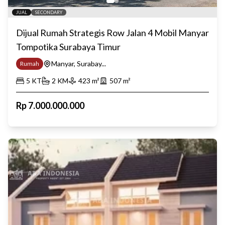
JUAL
SECONDARY
Dijual Rumah Strategis Row Jalan 4 Mobil Manyar
Tompotika Surabaya Timur
Manyar, Surabay...
Rumah
5
KT
2
KM
423
m²
507
m²
Rp
7.000.000.000