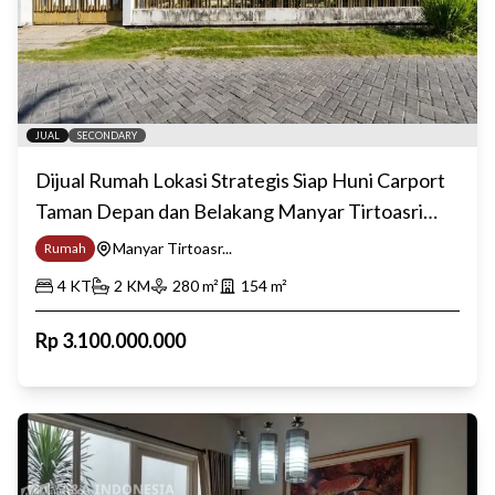
JUAL
SECONDARY
Dijual Rumah Lokasi Strategis Siap Huni Carport
Taman Depan dan Belakang Manyar Tirtoasri
Surabaya Timur
Manyar Tirtoasr...
Rumah
4
KT
2
KM
280
m²
154
m²
Rp
3.100.000.000