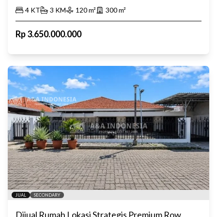
4
KT
3
KM
120
m²
300
m²
Rp
3.650.000.000
JUAL
SECONDARY
Dijual Rumah Lokasi Strategis Premium Row