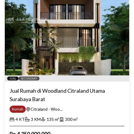
JUAL
SECONDARY
Jual Rumah di Woodland Citraland Utama
Surabaya Barat
Citraland - Woo...
Rumah
4
KT
3
KM
135
m²
300
m²