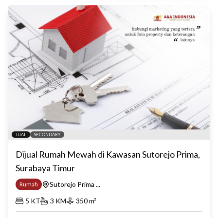
JUAL
SECONDARY
Dijual Rumah Mewah di Kawasan Sutorejo Prima,
Surabaya Timur
Sutorejo Prima ...
Rumah
5
KT
3
KM
350
m²