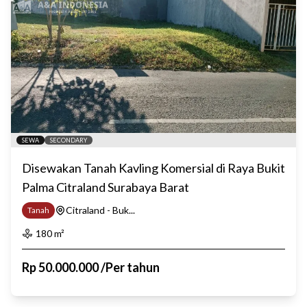
SEWA
SECONDARY
Disewakan Tanah Kavling Komersial di Raya Bukit
Palma Citraland Surabaya Barat
Citraland - Buk...
Tanah
180
m²
Rp
50.000.000
/
Per tahun