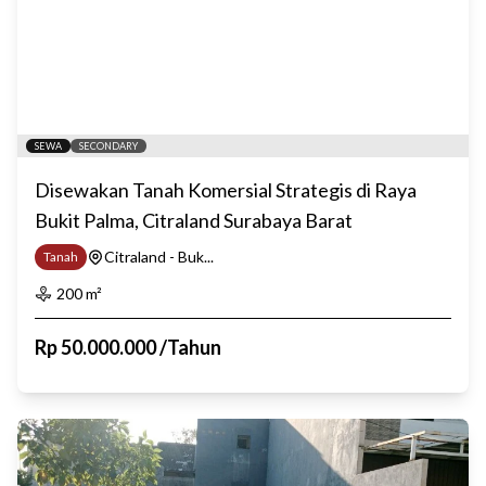
SEWA
SECONDARY
Disewakan Tanah Komersial Strategis di Raya
Bukit Palma, Citraland Surabaya Barat
Citraland - Buk...
Tanah
200
m²
Rp
50.000.000
/
Tahun