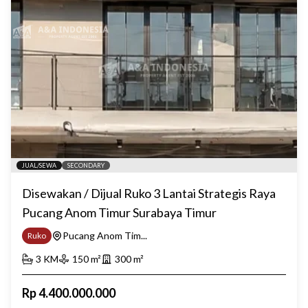
JUAL/SEWA
SECONDARY
Disewakan / Dijual Ruko 3 Lantai Strategis Raya
Pucang Anom Timur Surabaya Timur
Pucang Anom Tim...
Ruko
3
KM
150
m²
300
m²
Rp
4.400.000.000