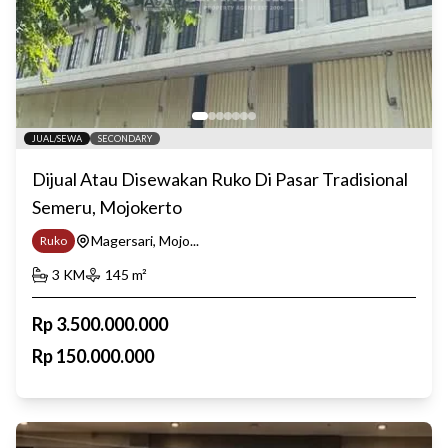
JUAL/SEWA
SECONDARY
Dijual Atau Disewakan Ruko Di Pasar Tradisional
Semeru, Mojokerto
Magersari, Mojo...
Ruko
3
KM
145
m²
Rp
3.500.000.000
Rp
150.000.000