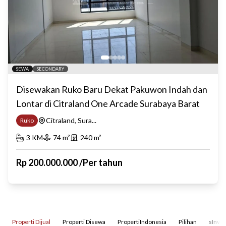
SEWA
SECONDARY
Disewakan Ruko Baru Dekat Pakuwon Indah dan
Lontar di Citraland One Arcade Surabaya Barat
Citraland, Sura...
Ruko
3
KM
74
m²
240
m²
Rp
200.000.000
/
Per tahun
Properti Dijual
Properti Disewa
PropertiIndonesia
Pilihan
sInves