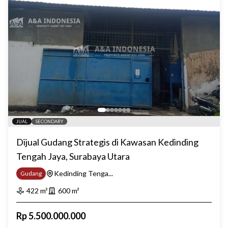
JUAL
SECONDARY
Dijual Gudang Strategis di Kawasan Kedinding
Tengah Jaya, Surabaya Utara
Kedinding Tenga...
Gudang
422
m²
600
m²
Rp
5.500.000.000