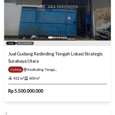
JUAL
SECONDARY
Jual Gudang Kedinding Tengah Lokasi Strategis
Surabaya Utara
Kedinding Tenga...
Gudang
422
m²
600
m²
Rp
5.500.000.000