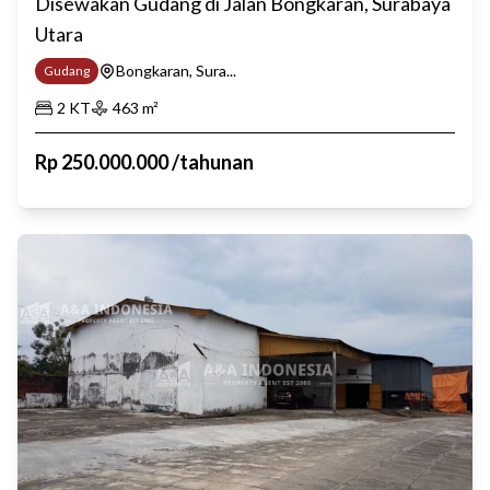
Disewakan Gudang di Jalan Bongkaran, Surabaya
Utara
Bongkaran, Sura...
Gudang
2
KT
463
m²
Rp
250.000.000
/
tahunan