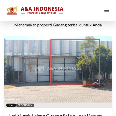
Properti
Gudang
Menemukan properti
Gudang
terbaik untuk Anda
JUAL
SECONDARY
Jual Murah Lelang Gudang Safe n Lock Lingkar