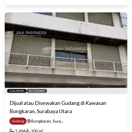
JUAL/SEWA
SECONDARY
Dijual atau Disewakan Gudang di Kawasan
Bongkaran, Surabaya Utara
Bongkaran, Sura...
Gudang
5
KM
300
m²