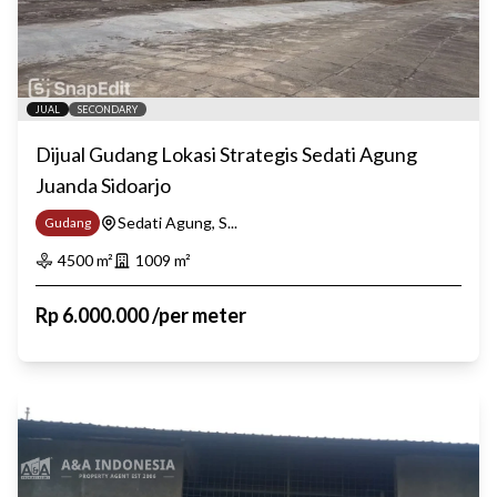
JUAL
SECONDARY
Dijual Gudang Lokasi Strategis Sedati Agung
Juanda Sidoarjo
Sedati Agung, S...
Gudang
4500
m²
1009
m²
Rp
6.000.000
/
per meter