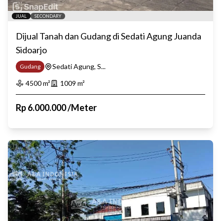
JUAL
SECONDARY
Dijual Tanah dan Gudang di Sedati Agung Juanda
Sidoarjo
Sedati Agung, S...
Gudang
4500
m²
1009
m²
Rp
6.000.000
/
Meter