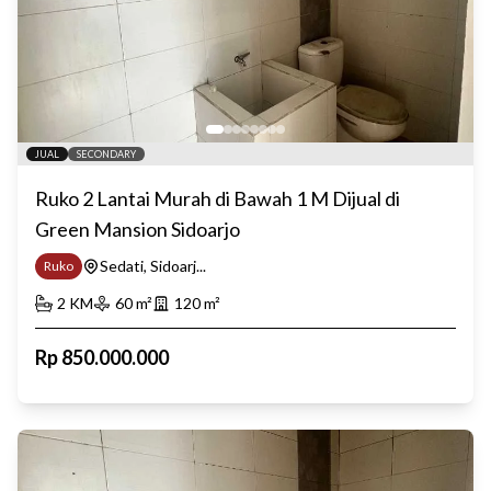
JUAL
SECONDARY
Ruko 2 Lantai Murah di Bawah 1 M Dijual di
Green Mansion Sidoarjo
Sedati, Sidoarj...
Ruko
2
KM
60
m²
120
m²
Rp
850.000.000