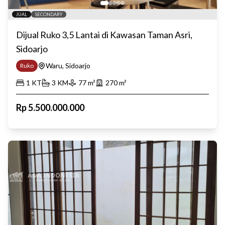
JUAL
SECONDARY
Dijual Ruko 3,5 Lantai di Kawasan Taman Asri,
Sidoarjo
Waru, Sidoarjo
Ruko
1
KT
3
KM
77
m²
270
m²
Rp
5.500.000.000