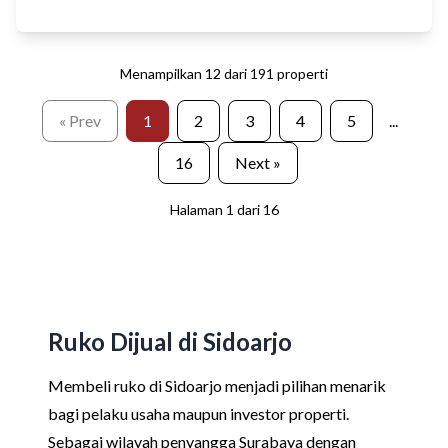
Menampilkan
12
dari
191
properti
« Prev
1
2
3
4
5
...
16
Next »
Halaman
1
dari
16
Ruko Dijual di Sidoarjo
Membeli ruko di Sidoarjo menjadi pilihan menarik
bagi pelaku usaha maupun investor properti.
Sebagai wilayah penyangga Surabaya dengan