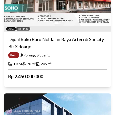
JUAL
PRIMARY
Dijual Ruko Baru Nol Jalan Raya Arteri di Suncity
Biz Sidoarjo
Porong, Sidoarj...
Ruko
1
KM
70
m²
205
m²
Rp
2.450.000.000