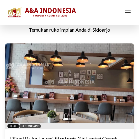
Dijual
Ruko
di
Sidoarjo
Temukan
ruko
impian Anda di
Sidoarjo
JUAL
SECONDARY
Dijual Ruko Lokasi Strategis 3,5 Lantai Cocok