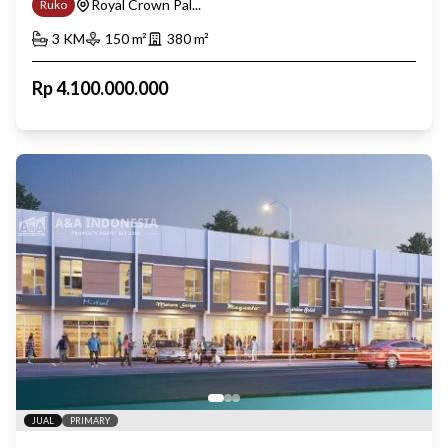
Royal Crown Pal...
Ruko
3
KM
150
m²
380
m²
Rp
4.100.000.000
JUAL
PRIMARY