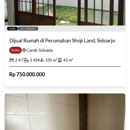
JUAL
SECONDARY
Dijual Rumah di Perumahan Shoji Land, Sidoarjo
Candi, Sidoarjo
Ruko
2
KT
2
KM
105
m²
42
m²
Rp
750.000.000