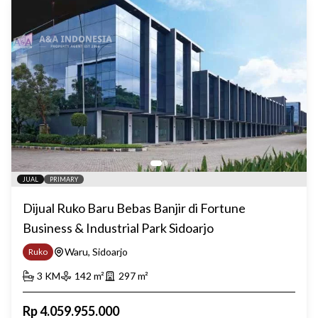
JUAL
PRIMARY
Dijual Ruko Baru Bebas Banjir di Fortune
Business & Industrial Park Sidoarjo
Waru, Sidoarjo
Ruko
3
KM
142
m²
297
m²
Rp
4.059.955.000