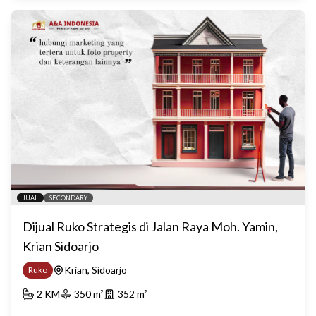
JUAL
SECONDARY
Dijual Ruko Strategis di Jalan Raya Moh. Yamin,
Krian Sidoarjo
Krian, Sidoarjo
Ruko
2
KM
350
m²
352
m²