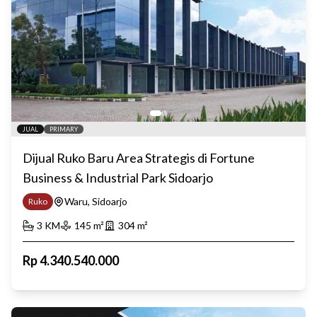
JUAL
PRIMARY
Dijual Ruko Baru Area Strategis di Fortune
Business & Industrial Park Sidoarjo
Waru, Sidoarjo
Ruko
3
KM
145
m²
304
m²
Rp
4.340.540.000