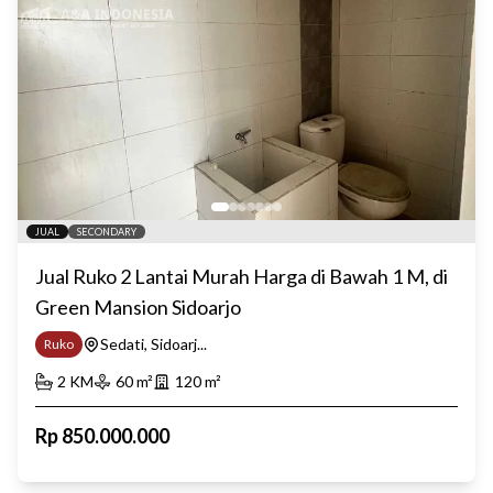
JUAL
SECONDARY
Jual Ruko 2 Lantai Murah Harga di Bawah 1 M, di
Green Mansion Sidoarjo
Sedati, Sidoarj...
Ruko
2
KM
60
m²
120
m²
Rp
850.000.000