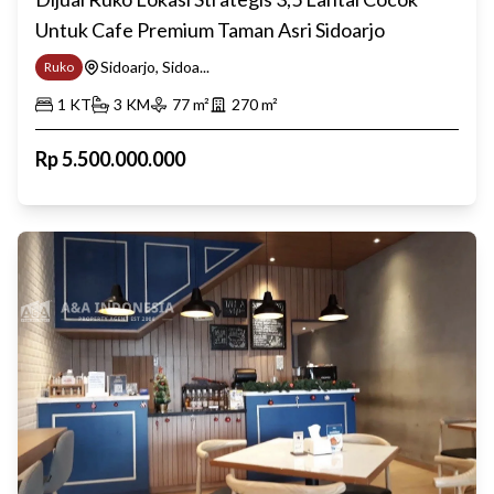
Untuk Cafe Premium Taman Asri Sidoarjo
Sidoarjo, Sidoa...
Ruko
1
KT
3
KM
77
m²
270
m²
Rp
5.500.000.000