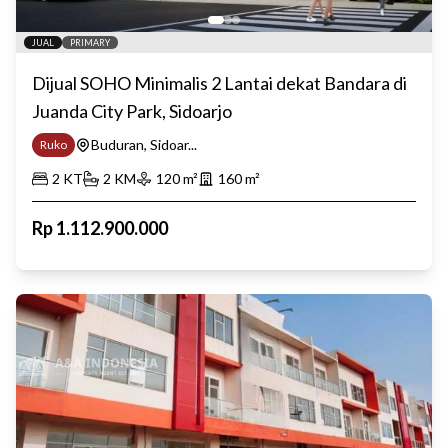
JUAL
PRIMARY
Dijual SOHO Minimalis 2 Lantai dekat Bandara di
Juanda City Park, Sidoarjo
Buduran, Sidoar...
Ruko
2
KT
2
KM
120
m²
160
m²
Rp
1.112.900.000