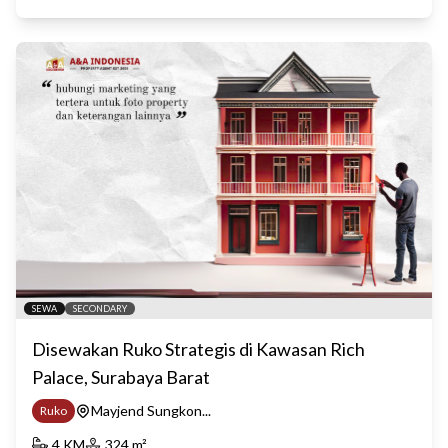
SEWA
SECONDARY
Disewakan Ruko Strategis di Kawasan Rich
Palace, Surabaya Barat
Mayjend Sungkon...
Ruko
4
KM
324
m²