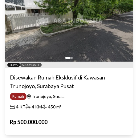
SEWA
SECONDARY
Disewakan Rumah Eksklusif di Kawasan
Trunojoyo, Surabaya Pusat
Trunojoyo, Sura...
Rumah
4
KT
4
KM
450
m²
Rp
500.000.000