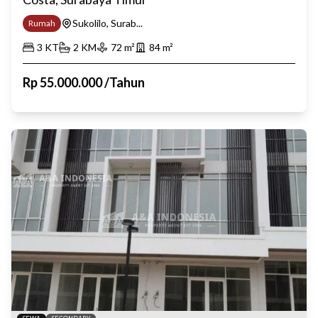
Sukolilo, Surab...
Rumah
3
KT
2
KM
72
m²
84
m²
Rp
55.000.000
/
Tahun