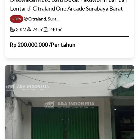
Lontar di Citraland One Arcade Surabaya Barat
Citraland, Sura...
Ruko
3
KM
74
m²
240
m²
Rp
200.000.000
/
Per tahun