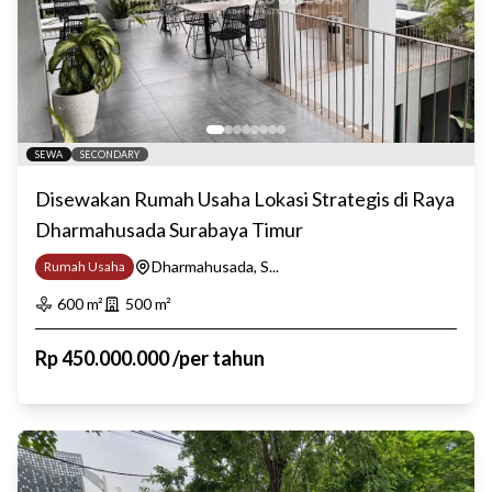
SEWA
SECONDARY
Disewakan Rumah Usaha Lokasi Strategis di Raya
Dharmahusada Surabaya Timur
Dharmahusada, S...
Rumah Usaha
600
m²
500
m²
Rp
450.000.000
/
per tahun