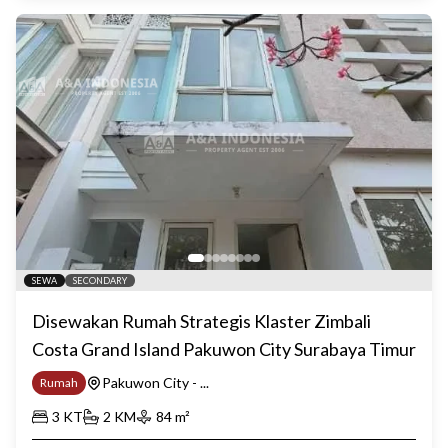
SEWA
SECONDARY
Disewakan Rumah Strategis Klaster Zimbali
Costa Grand Island Pakuwon City Surabaya Timur
Pakuwon City - ...
Rumah
3
KT
2
KM
84
m²