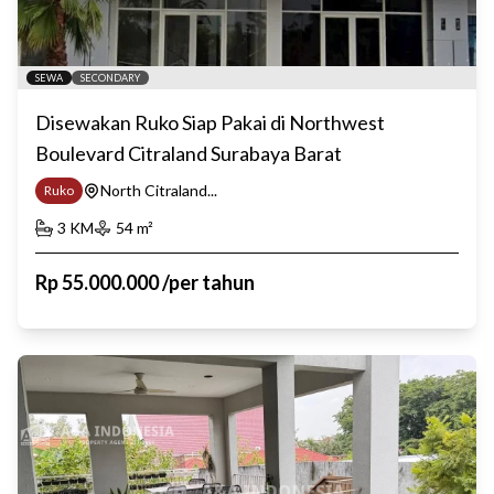
SEWA
SECONDARY
Disewakan Ruko Siap Pakai di Northwest
Boulevard Citraland Surabaya Barat
North Citraland...
Ruko
3
KM
54
m²
Rp
55.000.000
/
per tahun