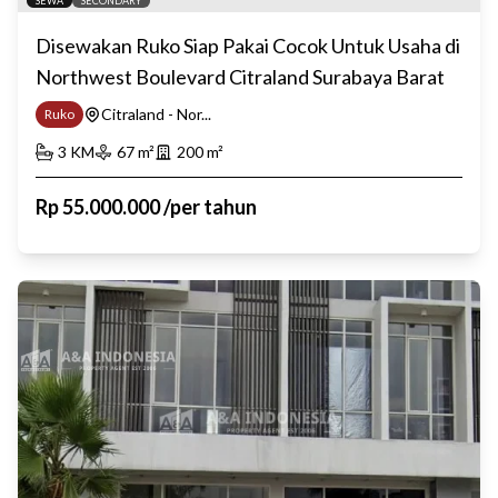
SEWA
SECONDARY
Disewakan Ruko Siap Pakai Cocok Untuk Usaha di
Northwest Boulevard Citraland Surabaya Barat
Citraland - Nor...
Ruko
3
KM
67
m²
200
m²
Rp
55.000.000
/
per tahun