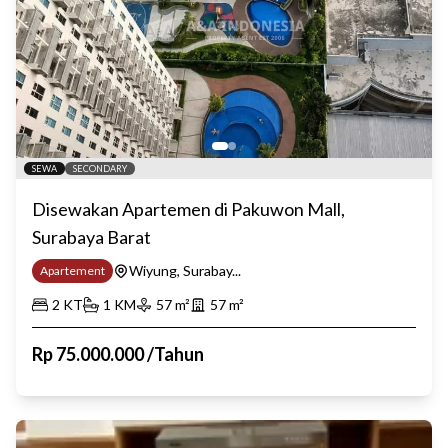
SEWA
SECONDARY
Disewakan Apartemen di Pakuwon Mall,
Surabaya Barat
Wiyung, Surabay...
Apartement
2
KT
1
KM
57
m²
57
m²
Rp
75.000.000
/
Tahun