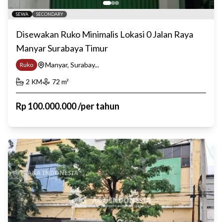
SEWA
SECONDARY
Disewakan Ruko Minimalis Lokasi 0 Jalan Raya
Manyar Surabaya Timur
Manyar, Surabay...
Ruko
2
KM
72
m²
Rp
100.000.000
/
per tahun