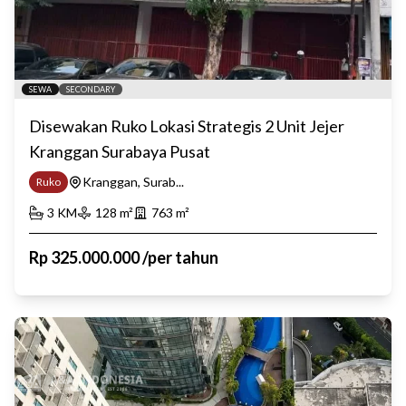
SEWA
SECONDARY
Disewakan Ruko Lokasi Strategis 2 Unit Jejer
Kranggan Surabaya Pusat
Kranggan, Surab...
Ruko
3
KM
128
m²
763
m²
Rp
325.000.000
/
per tahun