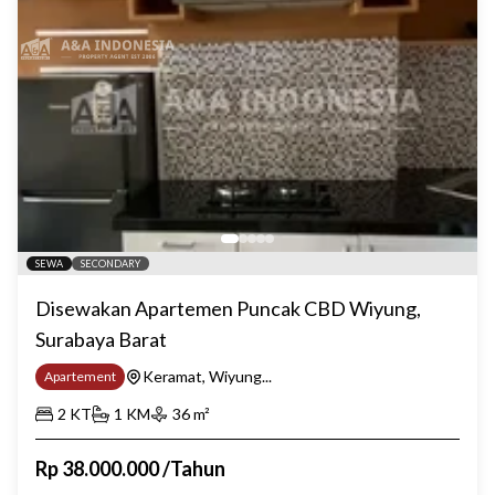
SEWA
SECONDARY
Disewakan Apartemen Puncak CBD Wiyung,
Surabaya Barat
Keramat, Wiyung...
Apartement
2
KT
1
KM
36
m²
Rp
38.000.000
/
Tahun