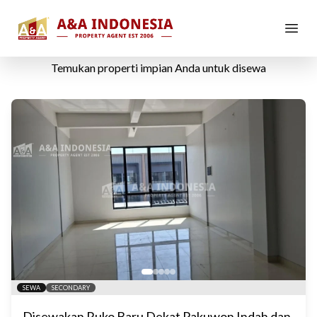
Properti Disewa
Temukan properti impian Anda untuk disewa
SEWA
SECONDARY
Disewakan Ruko Baru Dekat Pakuwon Indah dan