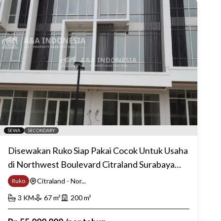
SEWA
SECONDARY
Disewakan Ruko Siap Pakai Cocok Untuk Usaha
di Northwest Boulevard Citraland Surabaya
Barat
Citraland - Nor...
Ruko
3
KM
67
m²
200
m²