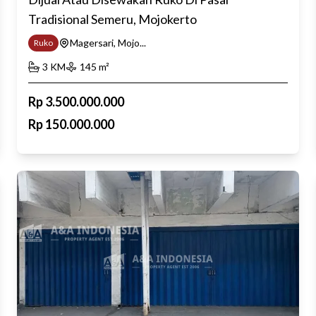
Tradisional Semeru, Mojokerto
Magersari, Mojo...
Ruko
3
KM
145
m²
Rp
3.500.000.000
Rp
150.000.000