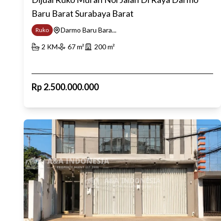
Baru Barat Surabaya Barat
Darmo Baru Bara...
Ruko
2
KM
67
m²
200
m²
Rp
2.500.000.000