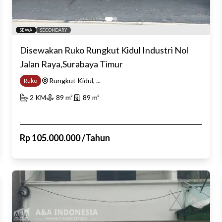
SEWA
SECONDARY
Disewakan Ruko Rungkut Kidul Industri Nol
Jalan Raya,Surabaya Timur
Rungkut Kidul, ...
Ruko
2
KM
89
m²
89
m²
Rp
105.000.000
/
Tahun