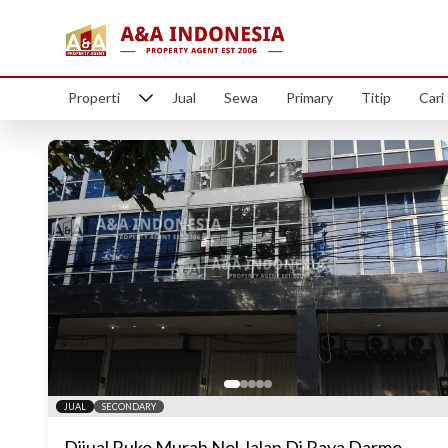
Properti
Jual
Sewa
Primary
Titip
Cari
JUAL
SECONDARY
Dijual Ruko Murah Nol Jalan Di Raya Darmo