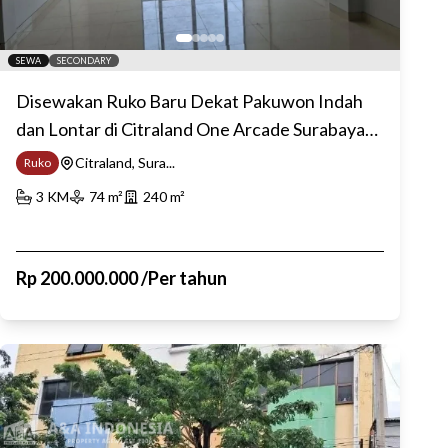
SEWA
SECONDARY
Disewakan Ruko Baru Dekat Pakuwon Indah
dan Lontar di Citraland One Arcade Surabaya
Barat
Citraland, Sura...
Ruko
3
KM
74
m²
240
m²
Rp
200.000.000
/
Per tahun