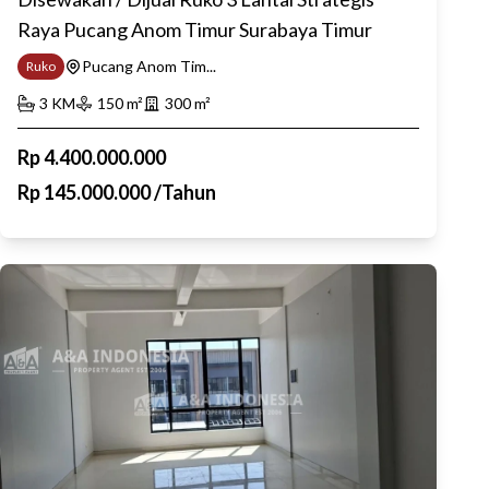
Raya Pucang Anom Timur Surabaya Timur
Pucang Anom Tim...
Ruko
3
KM
150
m²
300
m²
Rp
4.400.000.000
Rp
145.000.000
/
Tahun