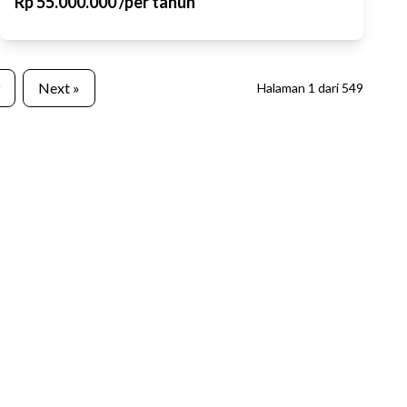
Rp
55.000.000
/
per tahun
Next »
Halaman
1
dari
549