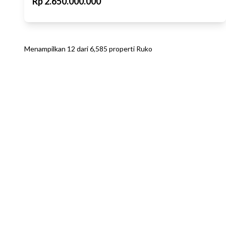
Rp
2.650.000.000
Menampilkan
12
dari
6,585
properti
Ruko