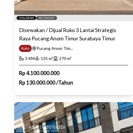
JUAL/SEWA
SECONDARY
Disewakan / Dijual Ruko 3 Lantai Strategis
Raya Pucang Anom Timur Surabaya Timur
Pucang Anom Tim...
Ruko
3
KM
135
m²
270
m²
Rp
4.100.000.000
Rp
130.000.000
/
Tahun