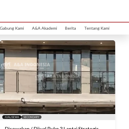
Gabung Kami
A&A Akademi
Berita
Tentang Kami
JUAL/SEWA
SECONDARY
Disewakan / Dijual Ruko 3 Lantai Strategis