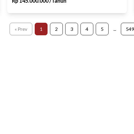
Rp
145.000.000
/
Tahun
« Prev
1
2
3
4
5
...
549