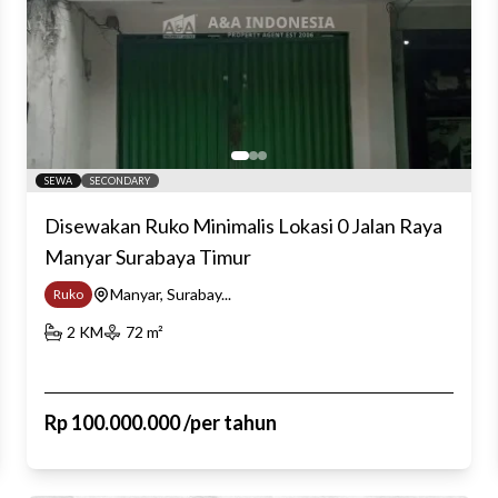
SEWA
SECONDARY
Disewakan Ruko Minimalis Lokasi 0 Jalan Raya
Manyar Surabaya Timur
Manyar, Surabay...
Ruko
2
KM
72
m²
Rp
100.000.000
/
per tahun