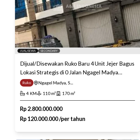
JUAL/SEWA
SECONDARY
Dijual/Disewakan Ruko Baru 4 Unit Jejer Bagus
Lokasi Strategis di 0 Jalan Ngagel Madya
Surabaya Timur
Ngagel Madya, S...
Ruko
4
KM
110
m²
170
m²
Rp
2.800.000.000
Rp
120.000.000
/
per tahun