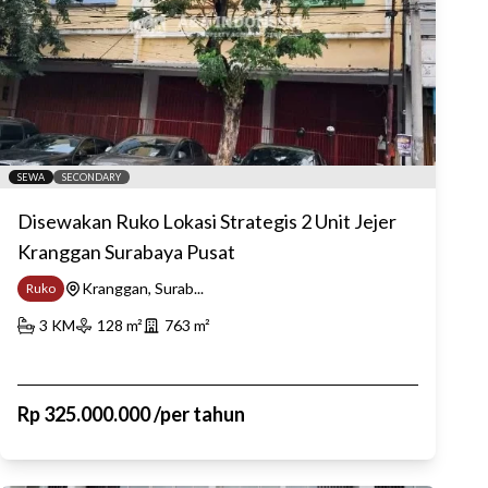
SEWA
SECONDARY
Disewakan Ruko Lokasi Strategis 2 Unit Jejer
Kranggan Surabaya Pusat
Kranggan, Surab...
Ruko
3
KM
128
m²
763
m²
Rp
325.000.000
/
per tahun