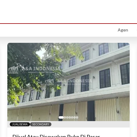
Properti
Ruko
Menemukan properti
Ruko
terbaik untuk Anda
Agen
JUAL/SEWA
SECONDARY
Dijual Atau Disewakan Ruko Di Pasar