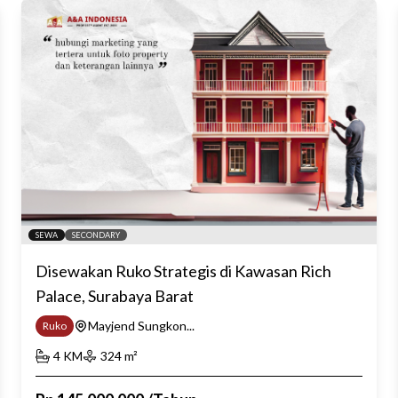
SEWA
SECONDARY
Disewakan Ruko Strategis di Kawasan Rich
Palace, Surabaya Barat
Mayjend Sungkon...
Ruko
4
KM
324
m²