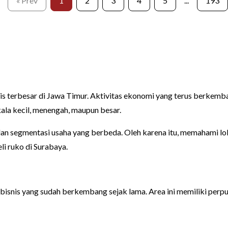
« Prev
1
2
3
4
5
...
193
nis terbesar di Jawa Timur. Aktivitas ekonomi yang terus berke
ala kecil, menengah, maupun besar.
an segmentasi usaha yang berbeda. Oleh karena itu, memahami lokas
i ruko di Surabaya.
isnis yang sudah berkembang sejak lama. Area ini memiliki perp