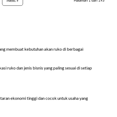
Next »
Halaman
1
dari
193
mbang membuat kebutuhan akan ruko di berbagai
i ruko dan jenis bisnis yang paling sesuai di setiap
utaran ekonomi tinggi dan cocok untuk usaha yang