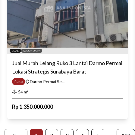
JUAL
SECONDARY
Jual Murah Lelang Ruko 3 Lantai Darmo Permai
Lokasi Strategis Surabaya Barat
Darmo Permai Se...
Ruko
54
m²
Rp
1.350.000.000