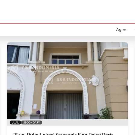
Dijual
Ruko
di
Surabaya
Temukan
ruko
impian Anda di
Surabaya
Agen
JUAL
SECONDARY
Dijual Ruko Lokasi Strategis Siap Pakai Paris