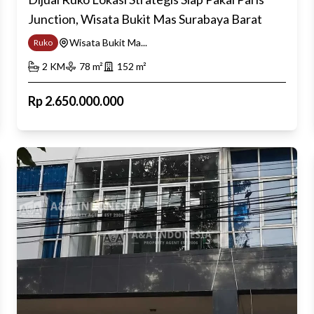
Junction, Wisata Bukit Mas Surabaya Barat
Wisata Bukit Ma...
Ruko
2
KM
78
m²
152
m²
Rp
2.650.000.000