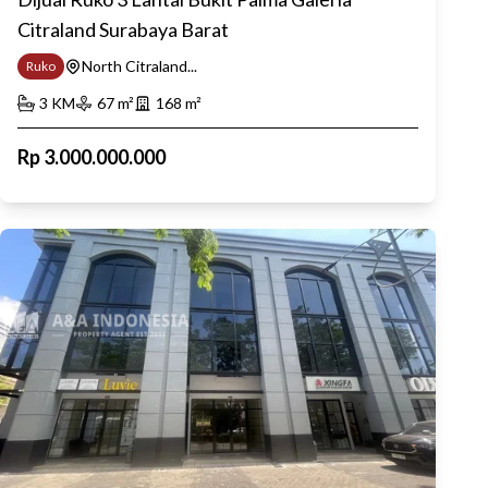
Citraland Surabaya Barat
North Citraland...
Ruko
3
KM
67
m²
168
m²
Rp
3.000.000.000