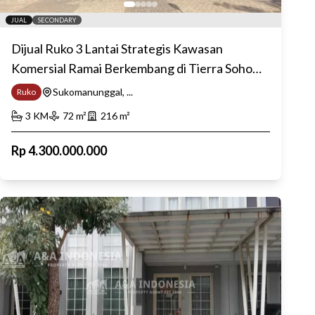
JUAL
SECONDARY
Dijual Ruko 3 Lantai Strategis Kawasan
Komersial Ramai Berkembang di Tierra Soho
Surabaya Barat
Sukomanunggal, ...
Ruko
3
KM
72
m²
216
m²
Rp
4.300.000.000