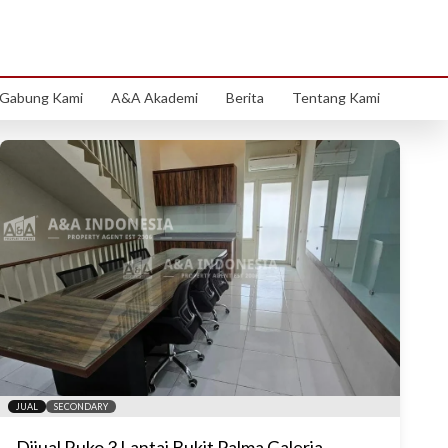
Gabung Kami
A&A Akademi
Berita
Tentang Kami
JUAL
SECONDARY
Dijual Ruko 3 Lantai Bukit Palma Galeria