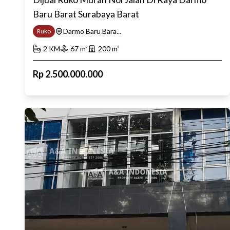
Baru Barat Surabaya Barat
Darmo Baru Bara...
Ruko
2
KM
67
m²
200
m²
Rp
2.500.000.000