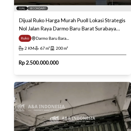
JUAL
SECONDARY
Dijual Ruko Harga Murah Puoll Lokasi Strategis
Nol Jalan Raya Darmo Baru Barat Surabaya
Barat
Darmo Baru Bara...
Ruko
2
KM
67
m²
200
m²
Rp
2.500.000.000