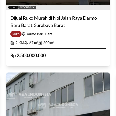
JUAL
SECONDARY
Dijual Ruko Murah di Nol Jalan Raya Darmo
Baru Barat, Surabaya Barat
Darmo Baru Bara...
Ruko
2
KM
67
m²
200
m²
Rp
2.500.000.000