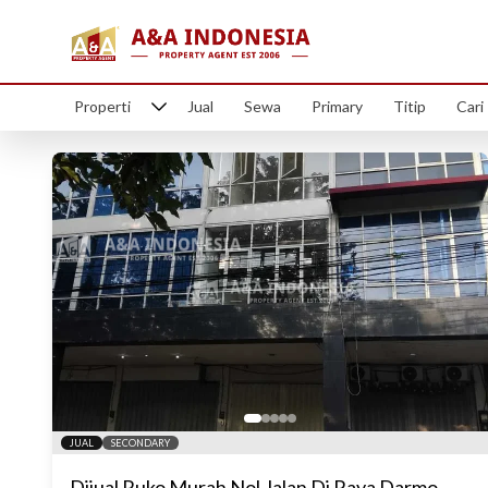
Properti
Jual
Sewa
Primary
Titip
Cari
JUAL
SECONDARY
Dijual Ruko Murah Nol Jalan Di Raya Darmo