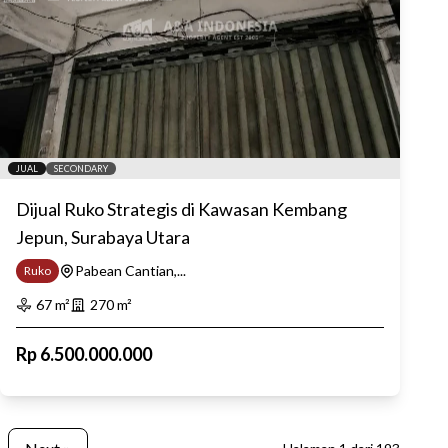
JUAL
SECONDARY
Dijual Ruko Strategis di Kawasan Kembang
Jepun, Surabaya Utara
Pabean Cantian,...
Ruko
67
m²
270
m²
Rp
6.500.000.000