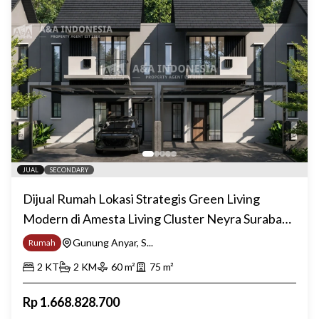
JUAL
SECONDARY
Dijual Rumah Lokasi Strategis Green Living
Modern di Amesta Living Cluster Neyra Surabaya
Timur
Gunung Anyar, S...
Rumah
2
KT
2
KM
60
m²
75
m²
Rp
1.668.828.700