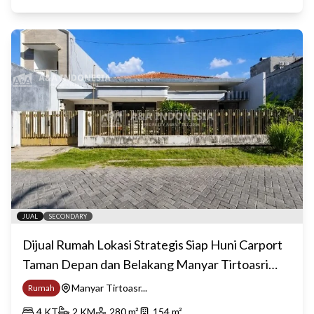
JUAL
SECONDARY
Dijual Rumah Lokasi Strategis Siap Huni Carport
Taman Depan dan Belakang Manyar Tirtoasri
Surabaya Timur
Manyar Tirtoasr...
Rumah
4
KT
2
KM
280
m²
154
m²