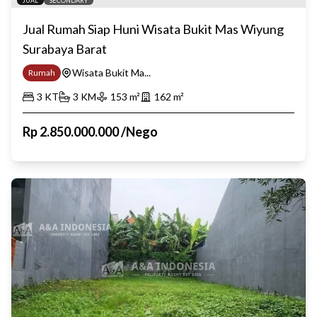
JUAL
SECONDARY
Jual Rumah Siap Huni Wisata Bukit Mas Wiyung
Surabaya Barat
Wisata Bukit Ma...
Rumah
3
KT
3
KM
153
m²
162
m²
Rp
2.850.000.000
/
Nego