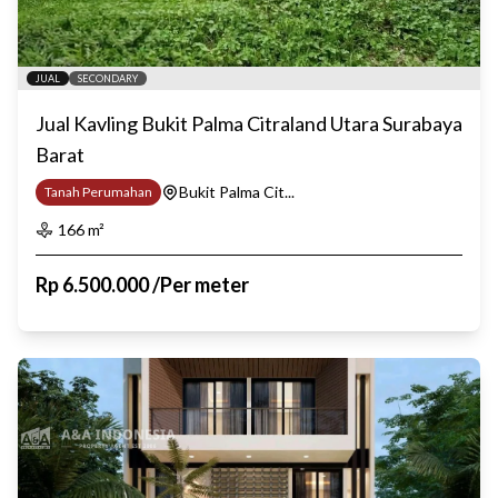
JUAL
SECONDARY
Jual Kavling Bukit Palma Citraland Utara Surabaya
Barat
Bukit Palma Cit...
Tanah Perumahan
166
m²
Rp
6.500.000
/
Per meter