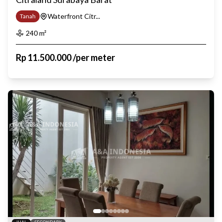
Waterfront Citr...
Tanah
240
m²
Rp
11.500.000
/
per meter