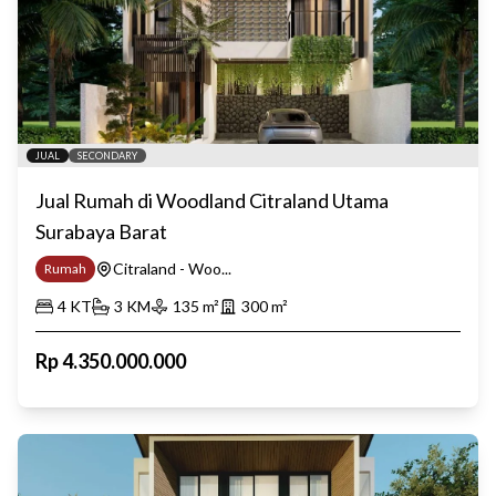
JUAL
SECONDARY
Jual Rumah di Woodland Citraland Utama
Surabaya Barat
Citraland - Woo...
Rumah
4
KT
3
KM
135
m²
300
m²
Rp
4.350.000.000