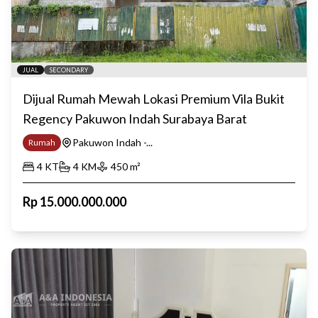
JUAL
SECONDARY
Dijual Rumah Mewah Lokasi Premium Vila Bukit
Regency Pakuwon Indah Surabaya Barat
Pakuwon Indah -...
Rumah
4
KT
4
KM
450
m²
Rp
15.000.000.000