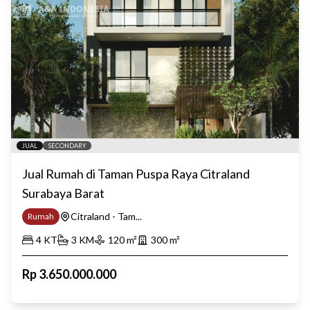
JUAL
SECONDARY
Jual Rumah di Taman Puspa Raya Citraland
Surabaya Barat
Citraland - Tam...
Rumah
4
KT
3
KM
120
m²
300
m²
Rp
3.650.000.000