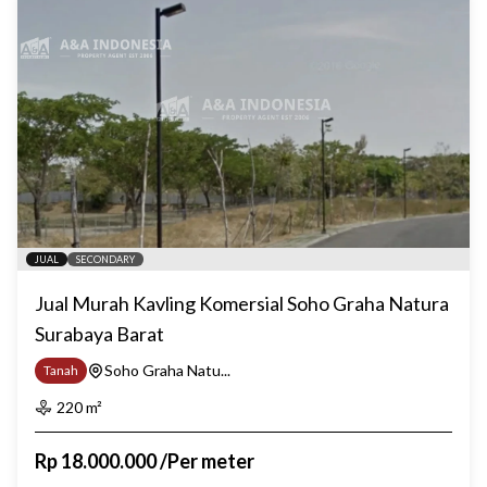
JUAL
SECONDARY
Jual Murah Kavling Komersial Soho Graha Natura
Surabaya Barat
Soho Graha Natu...
Tanah
220
m²
Rp
18.000.000
/
Per meter