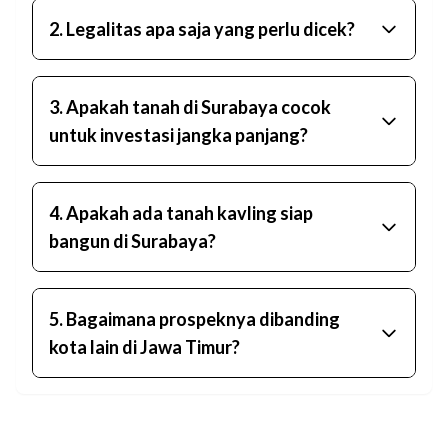
Rp60 juta per meter persegi, tergantung lokasi dan
2. Legalitas apa saja yang perlu dicek?
aksesibilitasnya.
Pastikan tanah memiliki sertifikat atau legalitas
yang terpercaya, bebas sengketa, sesuai
3. Apakah tanah di Surabaya cocok
peruntukan lahan, dan lakukan pengecekan
untuk investasi jangka panjang?
sertifikat di BPN.
Sangat cocok, karena harga tanah di Surabaya
cenderung naik stabil seiring pembangunan
4. Apakah ada tanah kavling siap
infrastruktur dan tingginya permintaan properti.
bangun di Surabaya?
Ya, tersedia banyak pilihan kavling di Surabaya
Barat dan Timur, biasanya sudah memiliki akses
5. Bagaimana prospeknya dibanding
jalan dan legalitas jelas.
kota lain di Jawa Timur?
Lebih menjanjikan, karena Surabaya adalah pusat
bisnis, perdagangan, dan transportasi utama di
Jawa Timur sehingga permintaan tanah selalu