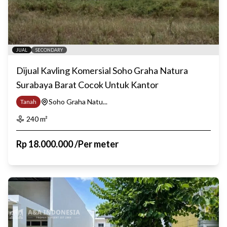
JUAL
SECONDARY
Dijual Kavling Komersial Soho Graha Natura
Surabaya Barat Cocok Untuk Kantor
Soho Graha Natu...
Tanah
240
m²
Rp
18.000.000
/
Per meter