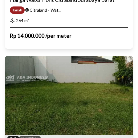
Citraland - Wat...
Tanah
264
m²
Rp
14.000.000
/
per meter