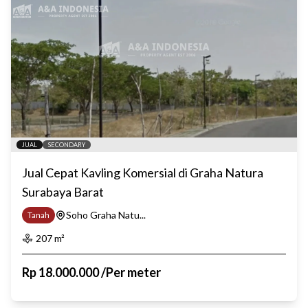
JUAL
SECONDARY
Jual Cepat Kavling Komersial di Graha Natura
Surabaya Barat
Soho Graha Natu...
Tanah
207
m²
Rp
18.000.000
/
Per meter