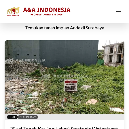
Dijual
Tanah
di
Surabaya
Temukan
tanah
impian Anda di
Surabaya
JUAL
SECONDARY
Dijual Tanah Kavling Lokasi Strategis Waterfront