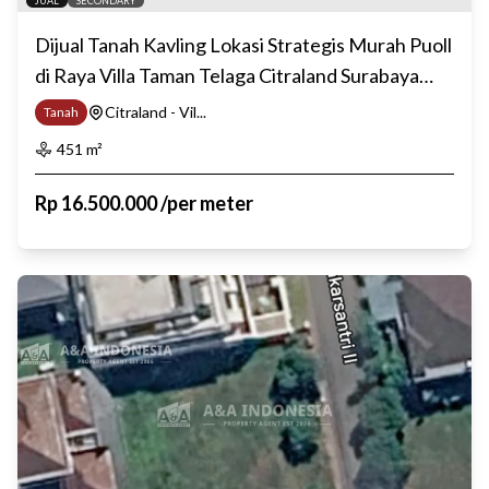
JUAL
SECONDARY
Dijual Tanah Kavling Lokasi Strategis Murah Puoll
di Raya Villa Taman Telaga Citraland Surabaya
Barat
Citraland - Vil...
Tanah
451
m²
Rp
16.500.000
/
per meter