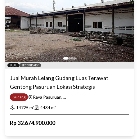
JUAL
SECONDARY
Jual Murah Lelang Gudang Luas Terawat
Gentong Pasuruan Lokasi Strategis
Raya Pasuruan, ...
Gudang
14725
m²
4434
m²
Rp
32.674.900.000