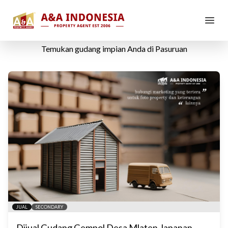
Dijual
Gudang
di
Pasuruan
Temukan
gudang
impian Anda di
Pasuruan
JUAL
SECONDARY
Dijual Gudang Gempol Desa Mlaten Japanan,