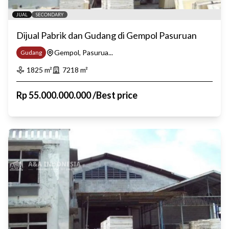
JUAL
SECONDARY
Dijual Pabrik dan Gudang di Gempol Pasuruan
Gempol, Pasurua...
Gudang
1825
m²
7218
m²
Rp
55.000.000.000
/
Best price