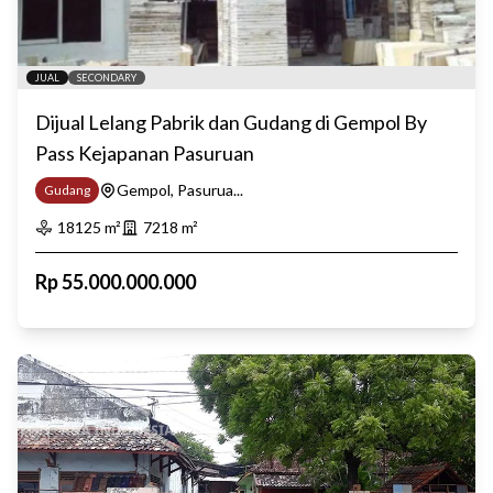
JUAL
SECONDARY
Dijual Lelang Pabrik dan Gudang di Gempol By
Pass Kejapanan Pasuruan
Gempol, Pasurua...
Gudang
18125
m²
7218
m²
Rp
55.000.000.000