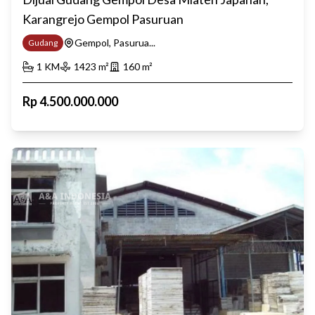
Karangrejo Gempol Pasuruan
Gempol, Pasurua...
Gudang
1
KM
1423
m²
160
m²
Rp
4.500.000.000