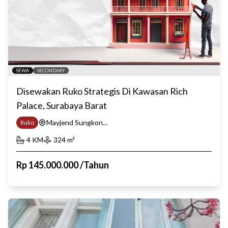
SEWA
SECONDARY
Disewakan Ruko Strategis Di Kawasan Rich
Palace, Surabaya Barat
Mayjend Sungkon...
Ruko
4
KM
324
m²
Rp
145.000.000
/
Tahun