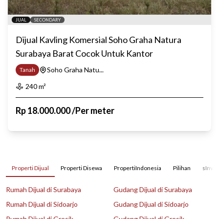
JUAL
SECONDARY
Dijual Kavling Komersial Soho Graha Natura
Surabaya Barat Cocok Untuk Kantor
Soho Graha Natu...
Tanah
240
m²
Rp
18.000.000
/
Per meter
Properti Dijual
Properti Disewa
PropertiIndonesia
Pilihan
sInves
Rumah Dijual di Surabaya
Gudang Dijual di Surabaya
Rumah Dijual di Sidoarjo
Gudang Dijual di Sidoarjo
Rumah Dijual di Gresik
Gudang Dijual di Gresik