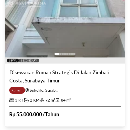
SEWA
SECONDARY
Disewakan Rumah Strategis Di Jalan Zimbali
Costa, Surabaya Timur
Sukolilo, Surab...
Rumah
3
KT
2
KM
72
m²
84
m²
Rp
55.000.000
/
Tahun