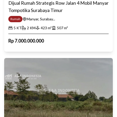
Dijual Rumah Strategis Row Jalan 4 Mobil Manyar
Tompotika Surabaya Timur
Manyar, Surabay...
Rumah
5
KT
2
KM
423
m²
507
m²
Rp
7.000.000.000