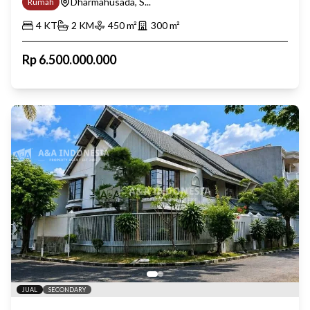
Dharmahusada, S...
Rumah
4
KT
2
KM
450
m²
300
m²
Rp
6.500.000.000
JUAL
SECONDARY