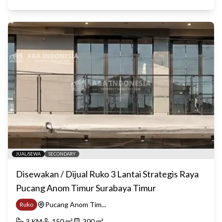
JUAL/SEWA
SECONDARY
Disewakan / Dijual Ruko 3 Lantai Strategis Raya
Pucang Anom Timur Surabaya Timur
Pucang Anom Tim...
Ruko
3
KM
150
m²
300
m²