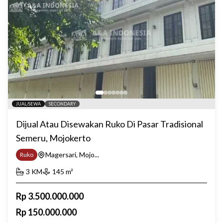
JUAL/SEWA
SECONDARY
Dijual Atau Disewakan Ruko Di Pasar Tradisional
Semeru, Mojokerto
Magersari, Mojo...
Ruko
3
KM
145
m²
Rp
3.500.000.000
Rp
150.000.000