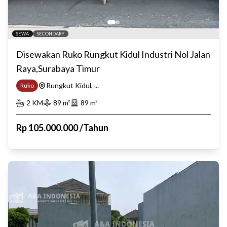
SEWA
SECONDARY
Disewakan Ruko Rungkut Kidul Industri Nol Jalan
Raya,Surabaya Timur
Rungkut Kidul, ...
Ruko
2
KM
89
m²
89
m²
Rp
105.000.000
/
Tahun