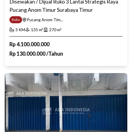
Disewakan / Dijual Ruko 3 Lantai Strategis Raya
Pucang Anom Timur Surabaya Timur
Pucang Anom Tim...
Ruko
3
KM
135
m²
270
m²
Rp
4.100.000.000
Rp
130.000.000
/
Tahun