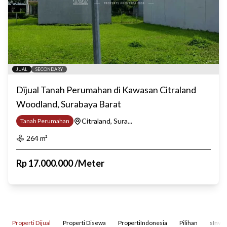
JUAL
SECONDARY
Dijual Tanah Perumahan di Kawasan Citraland
Woodland, Surabaya Barat
Citraland, Sura...
Tanah Perumahan
264
m²
Rp
17.000.000
/
Meter
Properti Dijual
Properti Disewa
PropertiIndonesia
Pilihan
sInves