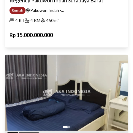
Regency Pakuwon Indah Surabaya Barat
Pakuwon Indah -...
Rumah
4
KT
4
KM
450
m²
Rp
15.000.000.000