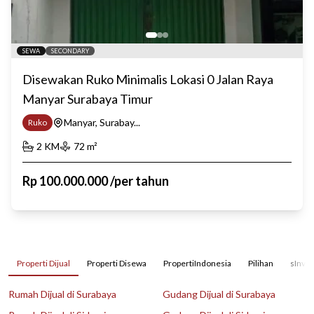
SEWA
SECONDARY
Disewakan Ruko Minimalis Lokasi 0 Jalan Raya
Manyar Surabaya Timur
Manyar, Surabay...
Ruko
2
KM
72
m²
Rp
100.000.000
/
per tahun
Properti Dijual
Properti Disewa
PropertiIndonesia
Pilihan
sInves
Rumah Dijual di Surabaya
Gudang Dijual di Surabaya