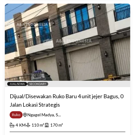
JUAL/SEWA
SECONDARY
Dijual/Disewakan Ruko Baru 4 unit jejer Bagus, 0
Jalan Lokasi Strategis
Ngagel Madya, S...
Ruko
4
KM
110
m²
170
m²