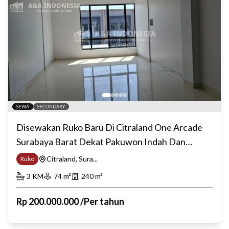
SEWA
SECONDARY
Disewakan Ruko Baru Di Citraland One Arcade
Surabaya Barat Dekat Pakuwon Indah Dan
Lontar
Citraland, Sura...
Ruko
3
KM
74
m²
240
m²
Rp
200.000.000
/
Per tahun