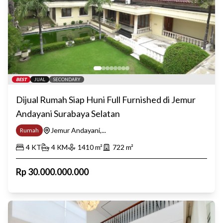
BEST
JUAL
SECONDARY
Dijual Rumah Siap Huni Full Furnished di Jemur
Andayani Surabaya Selatan
Jemur Andayani,...
Rumah
4
KT
4
KM
1410
m²
722
m²
Rp
30.000.000.000