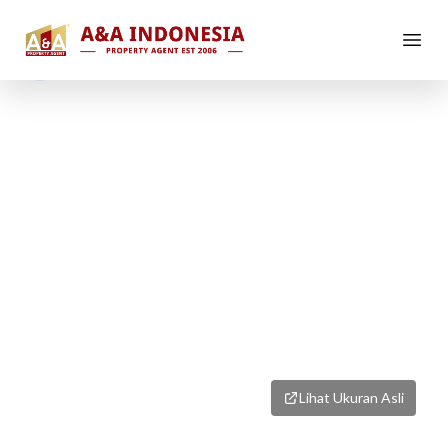
1
/
1
Lihat Ukuran Asli