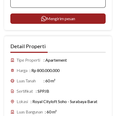
Mengirim pesan
Detail Properti
Tipe Properti
:
Apartement
Harga
:
Rp 800.000.000
Luas Tanah
:
60 m²
Sertifikat
:
SPPJB
Lokasi
:
Royal Cityloft Soho - Surabaya Barat
Luas Bangunan
:
60 m²