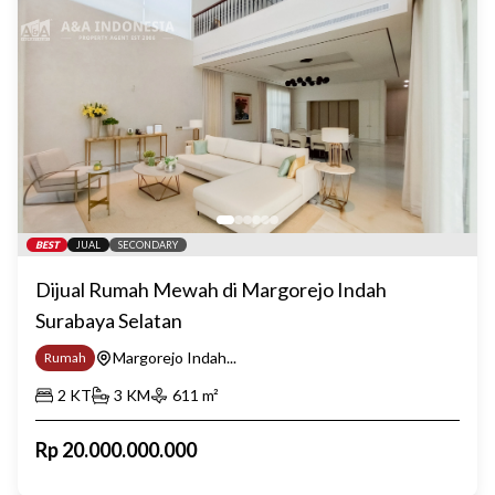
BEST
JUAL
SECONDARY
Dijual Rumah Mewah di Margorejo Indah
Surabaya Selatan
Margorejo Indah...
Rumah
2
KT
3
KM
611
m²
Rp
20.000.000.000