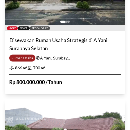
BEST
SEWA
SECONDARY
Disewakan Rumah Usaha Strategis di A Yani
Surabaya Selatan
A Yani, Surabay...
Rumah Usaha
866
m²
700
m²
Rp
800.000.000
/
Tahun