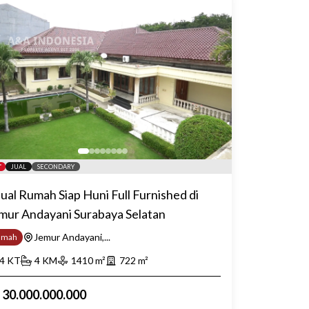
JUAL
SECONDARY
jual Rumah Siap Huni Full Furnished di
mur Andayani Surabaya Selatan
Jemur Andayani,...
umah
4
KT
4
KM
1410
m²
722
m²
p
30.000.000.000