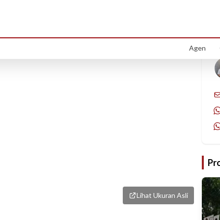
1
/
6
Agen
Pr
Lihat Ukuran Asli