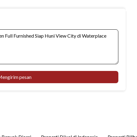
engirim pesan
 Banyak Dicari
Properti Dijual di Indonesia
Properti Pilih