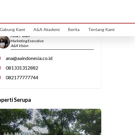
Hubungi Kami
Gabung Kami
A&A Akademi
Berita
Tentang Kami
Ana / Gun
Marketing Executive
A&A Vision
ana@aaindonesia.co.id
081331312882
082177777744
operti Serupa