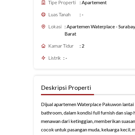
Tipe Properti
:
Apartement
Luas Tanah
:
-
Lokasi
:
Apartemen Waterplace - Suraba
Barat
Kamar Tidur
:
2
Listrik
:
-
Deskripsi Properti
Dijual apartemen Waterplace Pakuwon lantai 1
bathroom, dalam kondisi full furnish dan sia
menawan dari ketinggian, memberikan suasana
cocok untuk pasangan muda, keluarga kecil, 