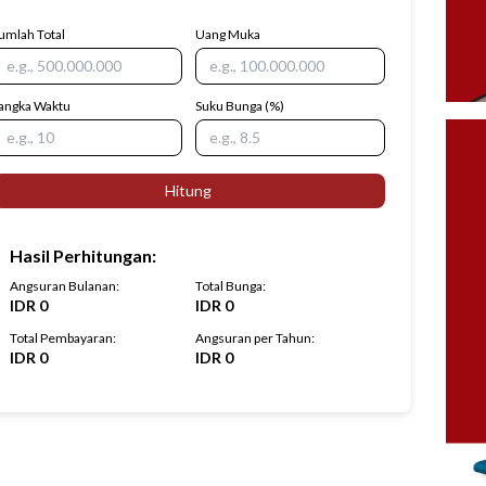
umlah Total
Uang Muka
angka Waktu
Suku Bunga
(%)
Hitung
Hasil Perhitungan
:
Angsuran Bulanan
:
Total Bunga
:
IDR
0
IDR
0
Total Pembayaran
:
Angsuran per Tahun
:
IDR
0
IDR
0