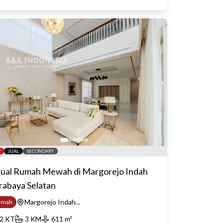
JUAL
SECONDARY
jual Rumah Mewah di Margorejo Indah
rabaya Selatan
Margorejo Indah...
umah
2
KT
3
KM
611
m²