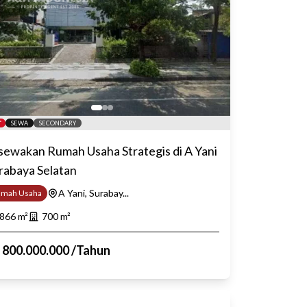
SEWA
SECONDARY
sewakan Rumah Usaha Strategis di A Yani
rabaya Selatan
A Yani, Surabay...
umah Usaha
866
m²
700
m²
p
800.000.000
/
Tahun