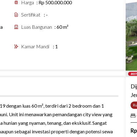
Harga
:
Rp 500.000.000
Sertifikat
:
-
ya
Luas Bangunan
:
60 m²
Kamar Mandi
:
1
BEST
Di
Je
9 dengan luas 60 m², terdiri dari 2 bedroom dan 1
R
p huni. Unit ini menawarkan pemandangan city view yang
 hunian yang nyaman, tenang, dan eksklusif. Sangat
R
maupun sebagai investasi properti dengan potensi sewa