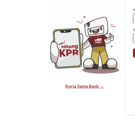
J
J
Kerja Sama Bank →