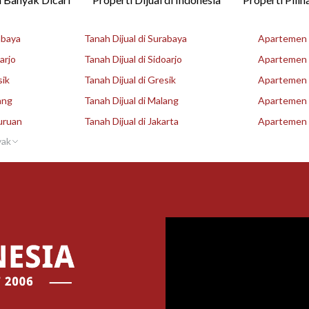
abaya
Tanah Dijual di Surabaya
Apartemen D
arjo
Tanah Dijual di Sidoarjo
Apartemen D
sik
Tanah Dijual di Gresik
Apartemen D
ang
Tanah Dijual di Malang
Apartemen D
uruan
Tanah Dijual di Jakarta
Apartemen D
yak