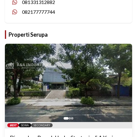
081331312882
082177777744
Properti Serupa
BEST
SEWA
SECONDARY