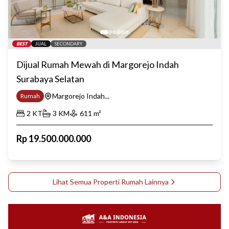
BEST
JUAL
SECONDARY
Dijual Rumah Mewah di Margorejo Indah
Surabaya Selatan
Margorejo Indah...
Rumah
2
KT
3
KM
611
m²
Rp
19.500.000.000
Lihat Semua Properti
Rumah
Lainnya