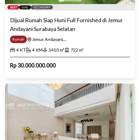
BEST
JUAL
SECONDARY
Dijual Rumah Siap Huni Full Furnished di Jemur
Andayani Surabaya Selatan
Jemur Andayani,...
Rumah
4
KT
4
KM
1410
m²
722
m²
Rp
30.000.000.000