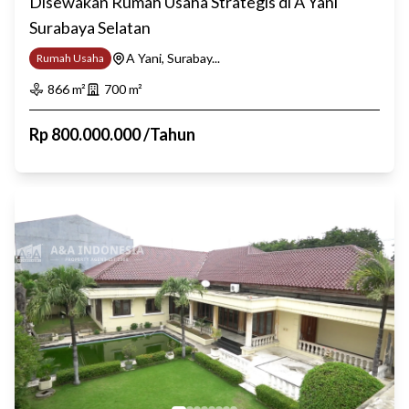
Disewakan Rumah Usaha Strategis di A Yani
Surabaya Selatan
A Yani, Surabay...
Rumah Usaha
866
m²
700
m²
Rp
800.000.000
/
Tahun