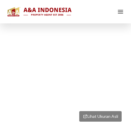
1
/
1
Lihat Ukuran Asli