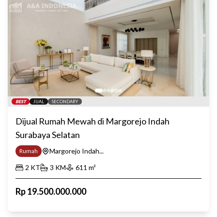
BEST
JUAL
SECONDARY
Dijual Rumah Mewah di Margorejo Indah
Surabaya Selatan
Margorejo Indah...
Rumah
2
KT
3
KM
611
m²
Rp
19.500.000.000