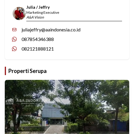
Julia / Jeffry
Marketing Executive
A&A Vision
juliajeffry@aaindonesia.co.id
087854346388
082121888121
Properti Serupa