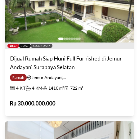
BEST
JUAL
SECONDARY
Dijual Rumah Siap Huni Full Furnished di Jemur
Andayani Surabaya Selatan
Jemur Andayani,...
Rumah
4
KT
4
KM
1410
m²
722
m²
Rp
30.000.000.000