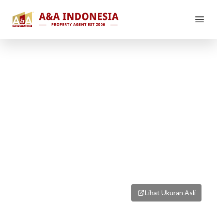
1
/
8
Lihat Ukuran Asli