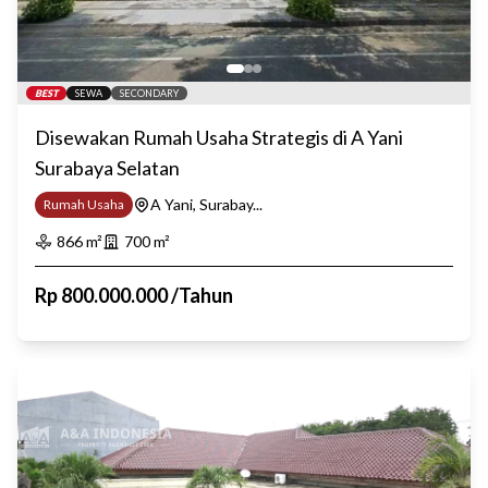
BEST
SEWA
SECONDARY
Disewakan Rumah Usaha Strategis di A Yani
Surabaya Selatan
A Yani, Surabay...
Rumah Usaha
866
m²
700
m²
Rp
800.000.000
/
Tahun