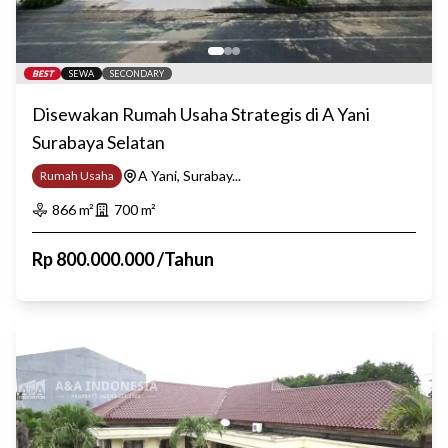
BEST
SEWA
SECONDARY
Disewakan Rumah Usaha Strategis di A Yani
Surabaya Selatan
A Yani, Surabay...
Rumah Usaha
866
m²
700
m²
Rp
800.000.000
/
Tahun