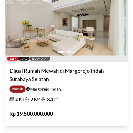
BEST
JUAL
SECONDARY
Dijual Rumah Mewah di Margorejo Indah
Surabaya Selatan
Margorejo Indah...
Rumah
2
KT
3
KM
611
m²
Rp
19.500.000.000