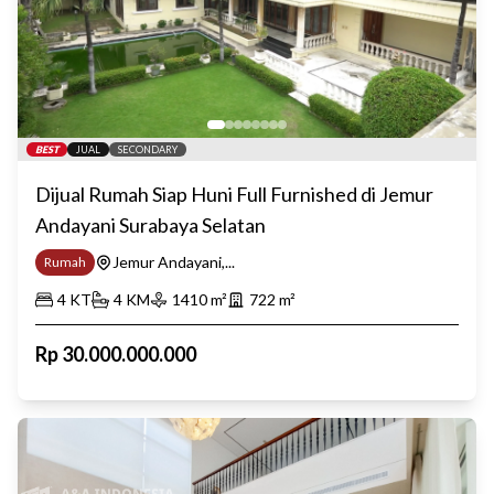
BEST
JUAL
SECONDARY
Dijual Rumah Siap Huni Full Furnished di Jemur
Andayani Surabaya Selatan
Jemur Andayani,...
Rumah
4
KT
4
KM
1410
m²
722
m²
Rp
30.000.000.000