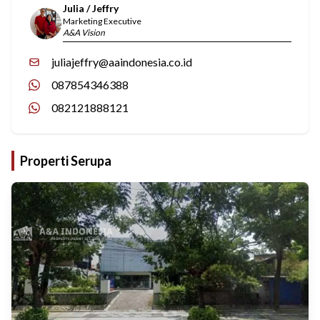
Julia / Jeffry
Marketing Executive
A&A Vision
juliajeffry@aaindonesia.co.id
087854346388
082121888121
Properti Serupa