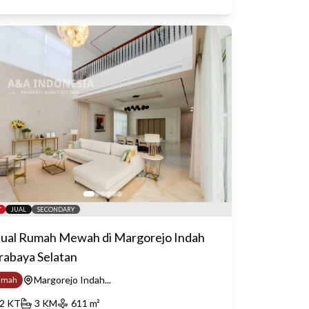
JUAL
SECONDARY
jual Rumah Mewah di Margorejo Indah
rabaya Selatan
Margorejo Indah...
umah
2
KT
3
KM
611
m²