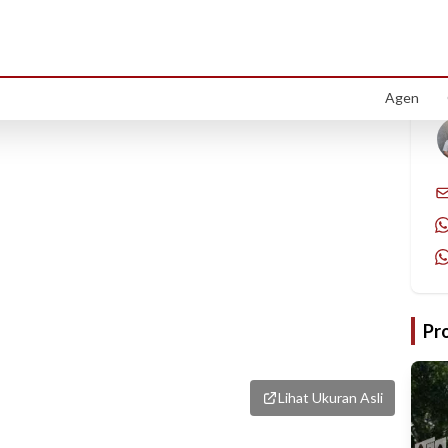
1
/
8
Agen
Pr
Lihat Ukuran Asli