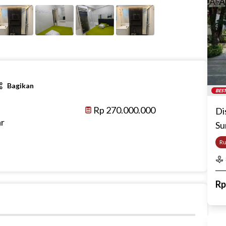
Bagikan
BEST
Rp 270.000.000
Di
ar
Su
R
R