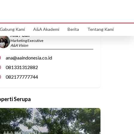
Hubungi Kami
Gabung Kami
A&A Akademi
Berita
Tentang Kami
Ana / Gun
Marketing Executive
A&A Vision
ana@aaindonesia.co.id
081331312882
082177777744
operti Serupa