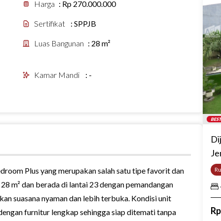
Harga
:
Rp 270.000.000
Sertifikat
:
SPPJB
Luas Bangunan
:
28 m²
Kamar Mandi
:
-
BEST
Di
Je
droom Plus yang merupakan salah satu tipe favorit dan
R
as 28 m² dan berada di lantai 23 dengan pemandangan
an suasana nyaman dan lebih terbuka. Kondisi unit
R
 dengan furnitur lengkap sehingga siap ditemati tanpa