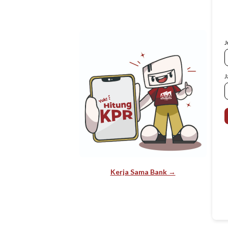
J
J
Kerja Sama Bank →