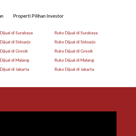
an
Properti Pilihan Investor
ijual di Surabaya
Ruko Dijual di Surabaya
ijual di Sidoarjo
Ruko Dijual di Sidoarjo
ijual di Gresik
Ruko Dijual di Gresik
ijual di Malang
Ruko Dijual di Malang
ijual di Jakarta
Ruko Dijual di Jakarta