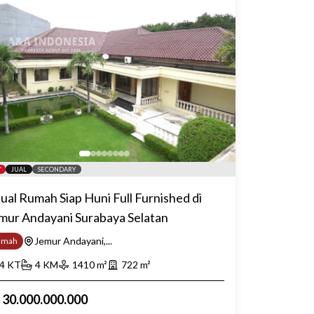
JUAL
SECONDARY
jual Rumah Siap Huni Full Furnished di
mur Andayani Surabaya Selatan
Jemur Andayani,...
umah
4
KT
4
KM
1410
m²
722
m²
p
30.000.000.000