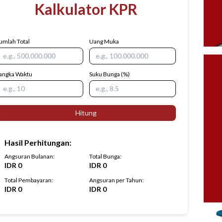
Kalkulator KPR
umlah Total
Uang Muka
angka Waktu
Suku Bunga
(%)
Hitung
Hasil Perhitungan
:
Angsuran Bulanan
:
Total Bunga
:
IDR
0
IDR
0
Total Pembayaran
:
Angsuran per Tahun
:
IDR
0
IDR
0