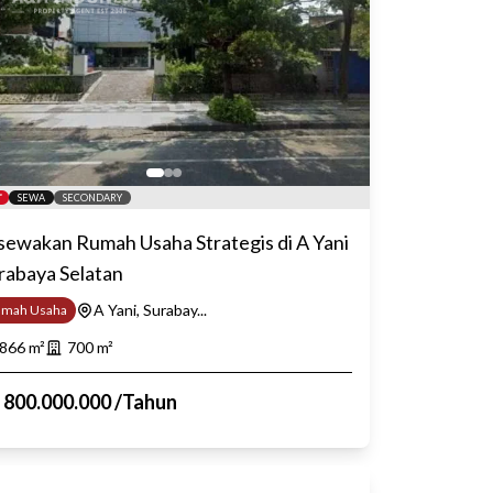
SEWA
SECONDARY
sewakan Rumah Usaha Strategis di A Yani
rabaya Selatan
A Yani, Surabay...
umah Usaha
866
m²
700
m²
p
800.000.000
/
Tahun