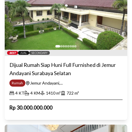
BEST
JUAL
SECONDARY
Dijual Rumah Siap Huni Full Furnished di Jemur
Andayani Surabaya Selatan
Jemur Andayani,...
Rumah
4
KT
4
KM
1410
m²
722
m²
Rp
30.000.000.000