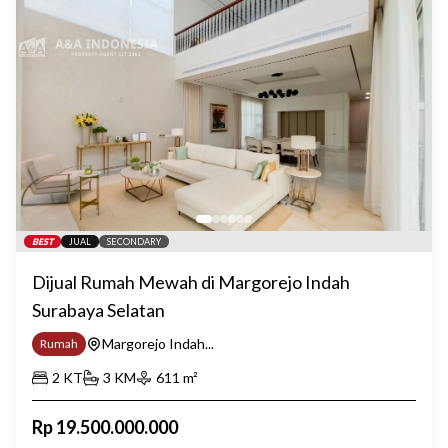
BEST
JUAL
SECONDARY
Dijual Rumah Mewah di Margorejo Indah
Surabaya Selatan
Margorejo Indah...
Rumah
2
KT
3
KM
611
m²
Rp
19.500.000.000