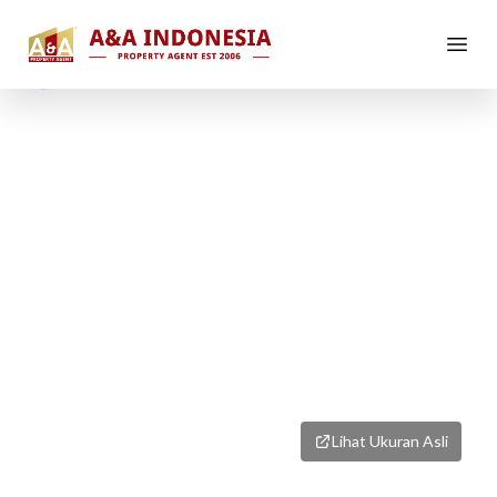
1
/
7
Lihat Ukuran Asli