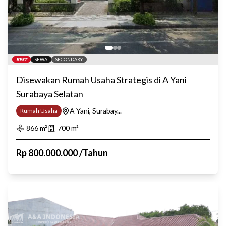
BEST
SEWA
SECONDARY
Disewakan Rumah Usaha Strategis di A Yani
Surabaya Selatan
A Yani, Surabay...
Rumah Usaha
866
m²
700
m²
Rp
800.000.000
/
Tahun