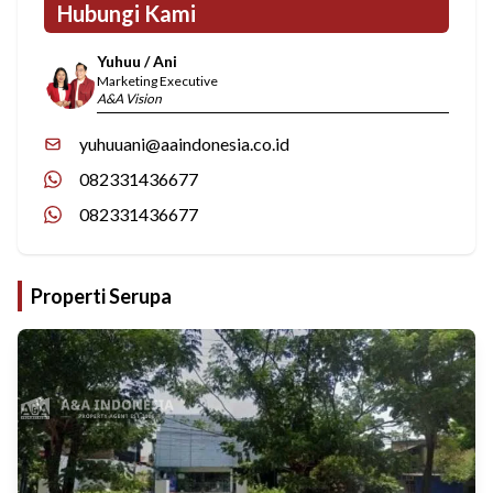
Hubungi Kami
Yuhuu / Ani
Marketing Executive
A&A Vision
yuhuuani@aaindonesia.co.id
082331436677
082331436677
Properti Serupa