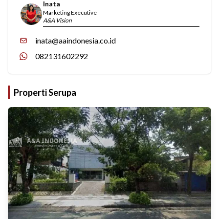
Inata
Marketing Executive
A&A Vision
inata@aaindonesia.co.id
082131602292
Properti Serupa