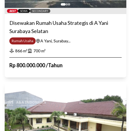
BEST
SEWA
SECONDARY
Disewakan Rumah Usaha Strategis di A Yani
Surabaya Selatan
A Yani, Surabay...
Rumah Usaha
866
m²
700
m²
Rp
800.000.000
/
Tahun