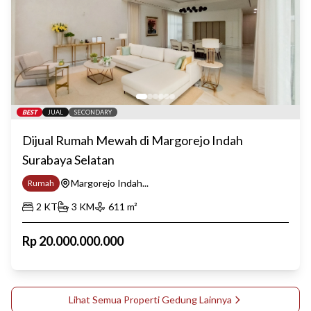
BEST
JUAL
SECONDARY
Dijual Rumah Mewah di Margorejo Indah
Surabaya Selatan
Margorejo Indah...
Rumah
2
KT
3
KM
611
m²
Rp
20.000.000.000
Lihat Semua Properti
Gedung
Lainnya