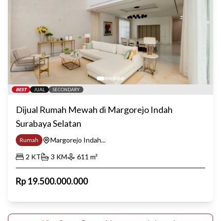
BEST
JUAL
SECONDARY
Dijual Rumah Mewah di Margorejo Indah
Surabaya Selatan
Margorejo Indah...
Rumah
2
KT
3
KM
611
m²
Rp
19.500.000.000