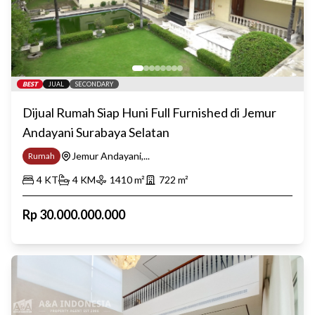
BEST
JUAL
SECONDARY
Dijual Rumah Siap Huni Full Furnished di Jemur
Andayani Surabaya Selatan
Jemur Andayani,...
Rumah
4
KT
4
KM
1410
m²
722
m²
Rp
30.000.000.000