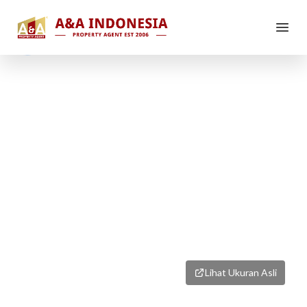
1
/
5
Lihat Ukuran Asli