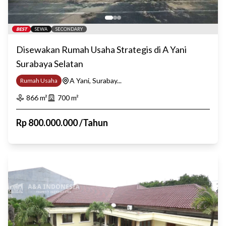
BEST
SEWA
SECONDARY
Disewakan Rumah Usaha Strategis di A Yani
Surabaya Selatan
A Yani, Surabay...
Rumah Usaha
866
m²
700
m²
Rp
800.000.000
/
Tahun