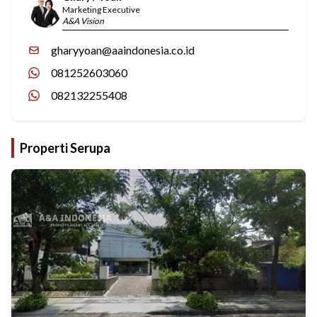
Marketing Executive
A&A Vision
gharyyoan@aaindonesia.co.id
081252603060
082132255408
Properti Serupa