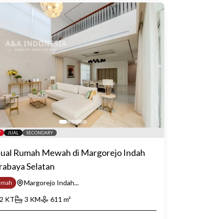
JUAL
SECONDARY
jual Rumah Mewah di Margorejo Indah
rabaya Selatan
Margorejo Indah...
umah
2
KT
3
KM
611
m²