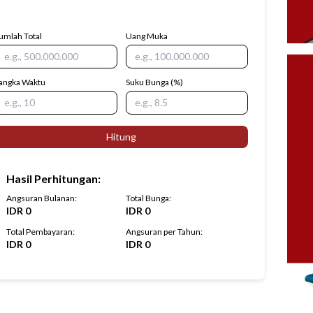
umlah Total
Uang Muka
angka Waktu
Suku Bunga
(%)
Hitung
Hasil Perhitungan
:
Angsuran Bulanan
:
Total Bunga
:
IDR
0
IDR
0
Total Pembayaran
:
Angsuran per Tahun
:
IDR
0
IDR
0