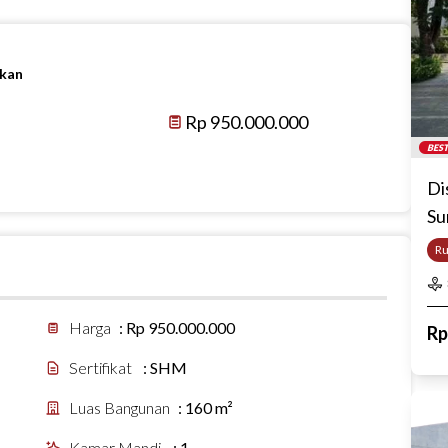
ikan
Rp 950.000.000
BEST
Di
Su
R
Harga
:
Rp 950.000.000
R
Sertifikat
:
SHM
Luas Bangunan
:
160 m²
Kamar Mandi
:
1