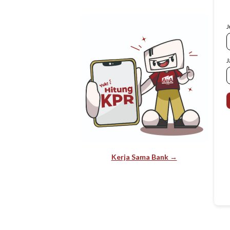
J
J
Kerja Sama Bank →