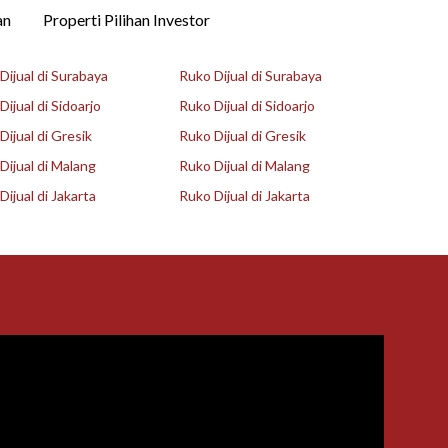
an
Properti Pilihan Investor
ijual di Surabaya
Ruko Dijual di Surabaya
ijual di Sidoarjo
Ruko Dijual di Sidoarjo
ijual di Gresik
Ruko Dijual di Gresik
ijual di Malang
Ruko Dijual di Malang
ijual di Jakarta
Ruko Dijual di Jakarta