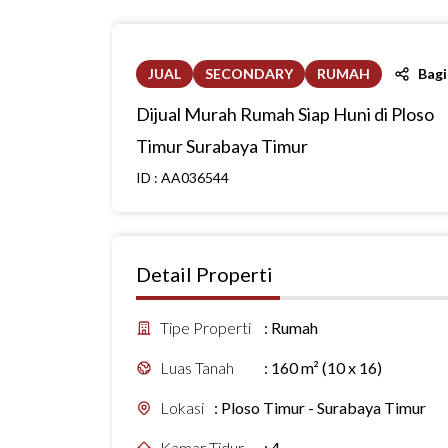
JUAL
SECONDARY
RUMAH
Bag
Dijual Murah Rumah Siap Huni di Ploso
Timur Surabaya Timur
ID :
AA036544
Detail Properti
Tipe Properti
:
Rumah
Luas Tanah
:
160 m² (10 x 16)
Lokasi
:
Ploso Timur - Surabaya Timur
Kamar Tidur
:
4