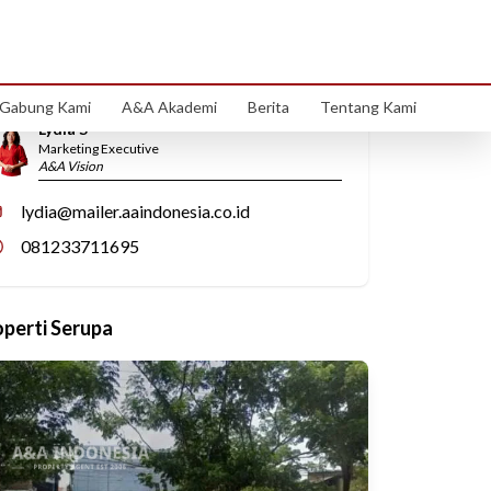
Hubungi Kami
Gabung Kami
A&A Akademi
Berita
Tentang Kami
Lydia S
Marketing Executive
A&A Vision
lydia@mailer.aaindonesia.co.id
081233711695
operti Serupa