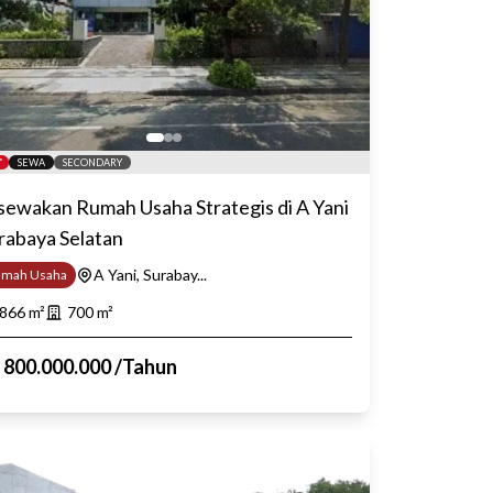
SEWA
SECONDARY
sewakan Rumah Usaha Strategis di A Yani
rabaya Selatan
A Yani, Surabay...
umah Usaha
866
m²
700
m²
p
800.000.000
/
Tahun