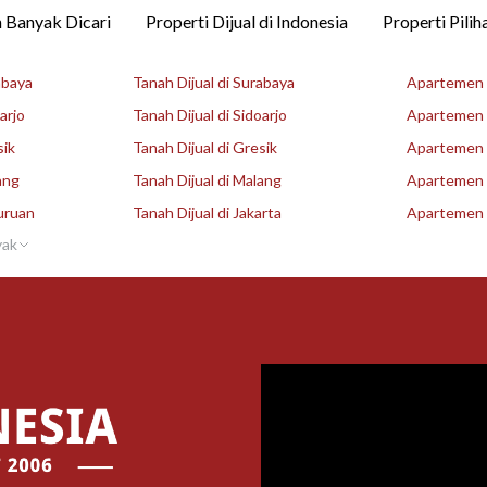
 Banyak Dicari
Properti Dijual di Indonesia
Properti Pilih
abaya
Tanah Dijual di Surabaya
Apartemen D
arjo
Tanah Dijual di Sidoarjo
Apartemen D
sik
Tanah Dijual di Gresik
Apartemen D
ang
Tanah Dijual di Malang
Apartemen D
uruan
Tanah Dijual di Jakarta
Apartemen D
yak