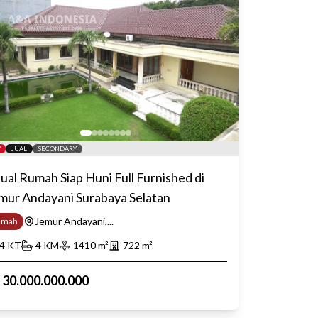
JUAL
SECONDARY
jual Rumah Siap Huni Full Furnished di
mur Andayani Surabaya Selatan
Jemur Andayani,...
umah
4
KT
4
KM
1410
m²
722
m²
p
30.000.000.000