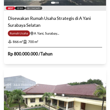
BEST
SEWA
SECONDARY
Disewakan Rumah Usaha Strategis di A Yani
Surabaya Selatan
A Yani, Surabay...
Rumah Usaha
866
m²
700
m²
Rp
800.000.000
/
Tahun