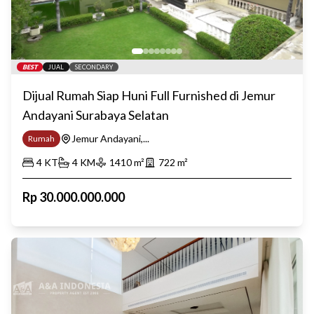
BEST
JUAL
SECONDARY
Dijual Rumah Siap Huni Full Furnished di Jemur
Andayani Surabaya Selatan
Jemur Andayani,...
Rumah
4
KT
4
KM
1410
m²
722
m²
Rp
30.000.000.000