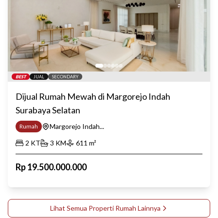
BEST
JUAL
SECONDARY
Dijual Rumah Mewah di Margorejo Indah
Surabaya Selatan
Margorejo Indah...
Rumah
2
KT
3
KM
611
m²
Rp
19.500.000.000
Lihat Semua Properti
Rumah
Lainnya