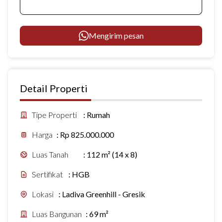
Mengirim pesan
Detail Properti
Tipe Properti
:
Rumah
Harga
:
Rp 825.000.000
Luas Tanah
:
112 m² (14 x 8)
Sertifikat
:
HGB
Lokasi
:
Ladiva Greenhill - Gresik
Luas Bangunan
:
69 m²