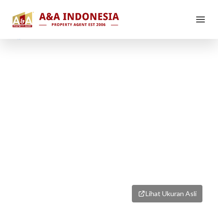
1
/
1
Lihat Ukuran Asli