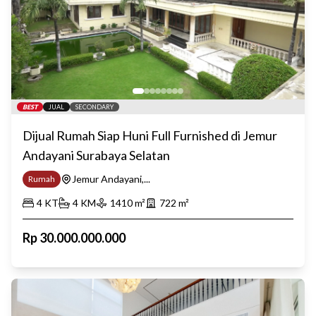
BEST
JUAL
SECONDARY
Dijual Rumah Siap Huni Full Furnished di Jemur
Andayani Surabaya Selatan
Jemur Andayani,...
Rumah
4
KT
4
KM
1410
m²
722
m²
Rp
30.000.000.000