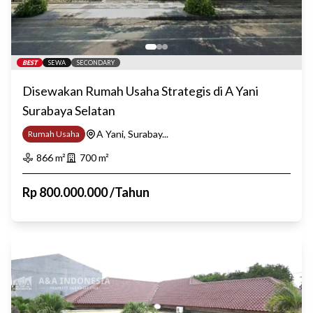
BEST
SEWA
SECONDARY
Disewakan Rumah Usaha Strategis di A Yani
Surabaya Selatan
A Yani, Surabay...
Rumah Usaha
866
m²
700
m²
Rp
800.000.000
/
Tahun