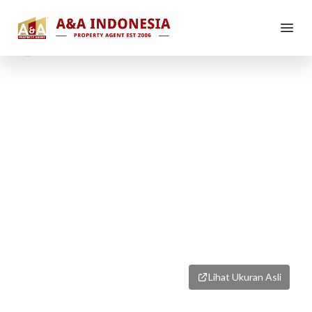
1
/
2
Lihat Ukuran Asli