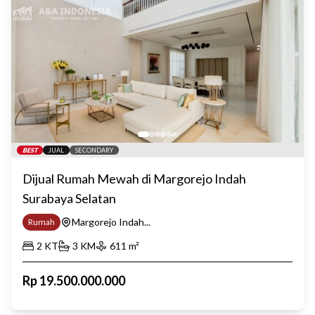
BEST
JUAL
SECONDARY
Dijual Rumah Mewah di Margorejo Indah
Surabaya Selatan
Margorejo Indah...
Rumah
2
KT
3
KM
611
m²
Rp
19.500.000.000