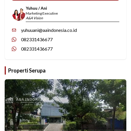
Yuhuu / Ani
Marketing Executive
A&A Vision
yuhuuani@aaindonesia.co.id
082331436677
082331436677
Properti Serupa