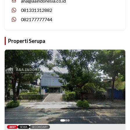
ana@aaindonesia.co.id
081331312882
082177777744
Properti Serupa
BEST
SEWA
SECONDARY