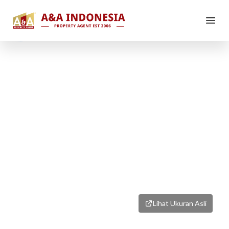
1
/
1
Lihat Ukuran Asli