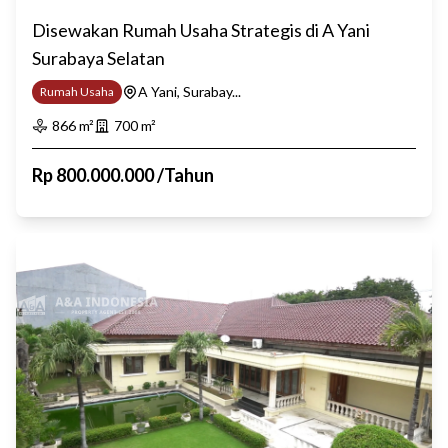
Disewakan Rumah Usaha Strategis di A Yani
Surabaya Selatan
A Yani, Surabay...
Rumah Usaha
866
m²
700
m²
Rp
800.000.000
/
Tahun