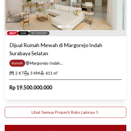
BEST
JUAL
SECONDARY
Dijual Rumah Mewah di Margorejo Indah
Surabaya Selatan
Margorejo Indah...
Rumah
2
KT
3
KM
611
m²
Rp
19.500.000.000
Lihat Semua Properti
Ruko
Lainnya