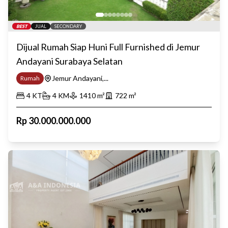
BEST
JUAL
SECONDARY
Dijual Rumah Siap Huni Full Furnished di Jemur
Andayani Surabaya Selatan
Jemur Andayani,...
Rumah
4
KT
4
KM
1410
m²
722
m²
Rp
30.000.000.000