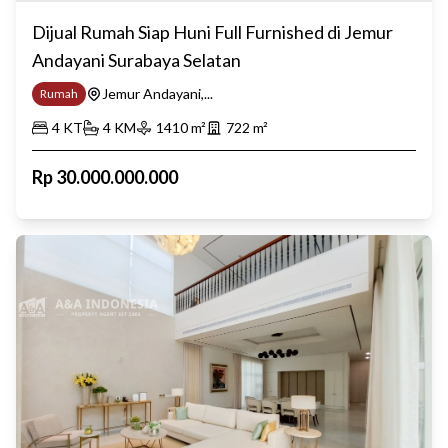
Dijual Rumah Siap Huni Full Furnished di Jemur
Andayani Surabaya Selatan
Jemur Andayani,...
Rumah
4
KT
4
KM
1410
m²
722
m²
Rp
30.000.000.000