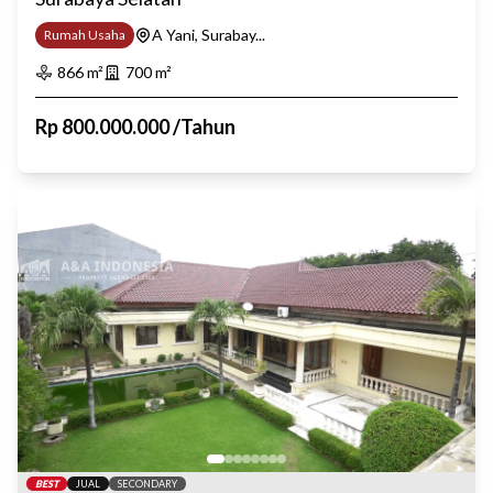
A Yani, Surabay...
Rumah Usaha
866
m²
700
m²
Rp
800.000.000
/
Tahun
BEST
JUAL
SECONDARY