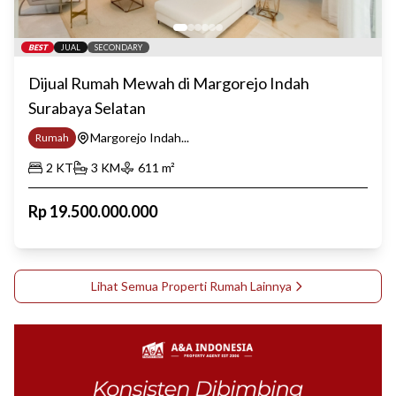
BEST
JUAL
SECONDARY
Dijual Rumah Mewah di Margorejo Indah
Surabaya Selatan
Margorejo Indah...
Rumah
2
KT
3
KM
611
m²
Rp
19.500.000.000
Lihat Semua Properti
Rumah
Lainnya