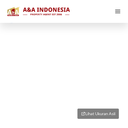
1
/
2
Lihat Ukuran Asli