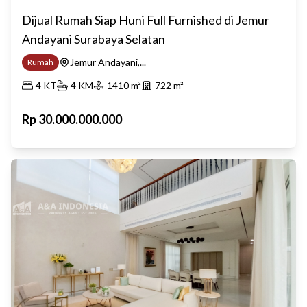
Dijual Rumah Siap Huni Full Furnished di Jemur
Andayani Surabaya Selatan
Jemur Andayani,...
Rumah
4
KT
4
KM
1410
m²
722
m²
Rp
30.000.000.000