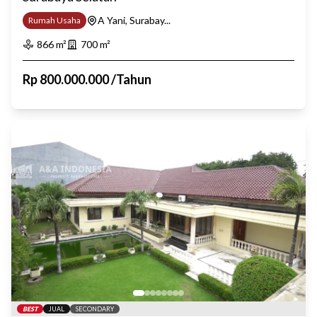
A Yani, Surabay...
Rumah Usaha
866
m²
700
m²
Rp
800.000.000
/
Tahun
BEST
JUAL
SECONDARY