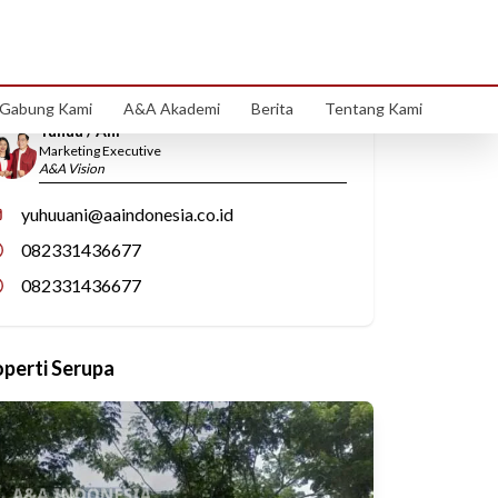
Hubungi Kami
Gabung Kami
A&A Akademi
Berita
Tentang Kami
Yuhuu / Ani
Marketing Executive
A&A Vision
yuhuuani@aaindonesia.co.id
082331436677
082331436677
operti Serupa