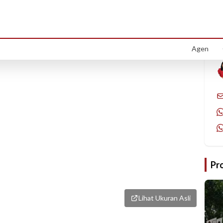
1
/
1
Agen
Pr
Lihat Ukuran Asli