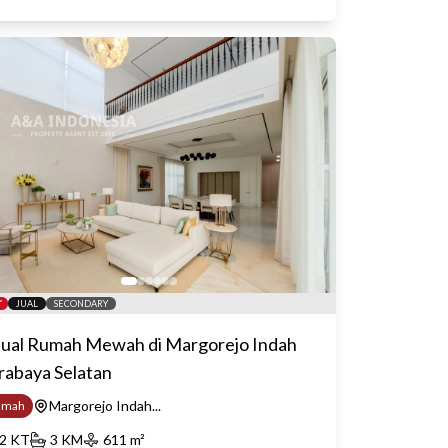
JUAL
SECONDARY
jual Rumah Mewah di Margorejo Indah
rabaya Selatan
Margorejo Indah...
umah
2
KT
3
KM
611
m²