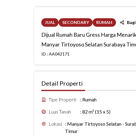
JUAL
SECONDARY
RUMAH
Bag
Dijual Rumah Baru Gress Harga Menarik
Manyar Tirtoyoso Selatan Surabaya Tim
ID :
AA042171
Detail Properti
Tipe Properti
:
Rumah
Luas Tanah
:
82 m² (15 x 5)
Lokasi
:
Manyar Tirtoyoso Selatan - Sura
Timur