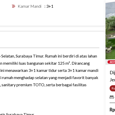
Kamar Mandi
:
3+1
elatan, Surabaya Timur. Rumah ini berdiri di atas lahan
an memiliki luas bangunan sekitar 125 m². Dirancang
BEST
 ini menawarkan 3+1 kamar tidur serta 3+1 kamar mandi
Di
i rumah menghadap selatan yang menjadi favorit banyak
Je
t, sanitary premium TOTO, serta berbagai fasilitas
R
R
gis Surabaya Timur.