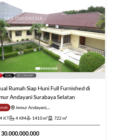
JUAL
SECONDARY
jual Rumah Siap Huni Full Furnished di
mur Andayani Surabaya Selatan
Jemur Andayani,...
umah
4
KT
4
KM
1410
m²
722
m²
p
30.000.000.000