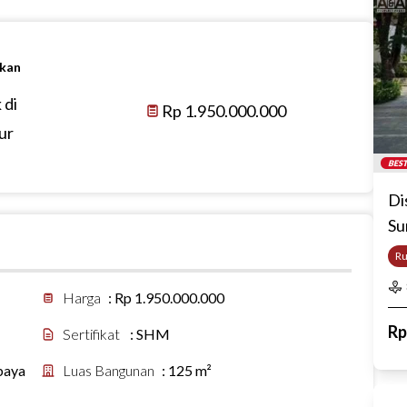
ikan
 di
Rp 1.950.000.000
ur
BEST
Di
Su
R
Harga
:
Rp 1.950.000.000
R
Sertifikat
:
SHM
baya
Luas Bangunan
:
125 m²