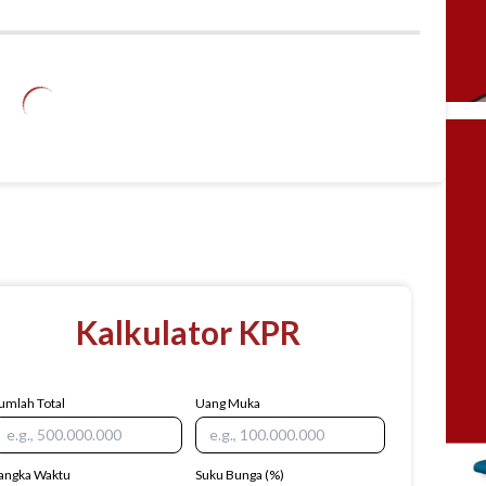
Kalkulator KPR
umlah Total
Uang Muka
angka Waktu
Suku Bunga
(%)