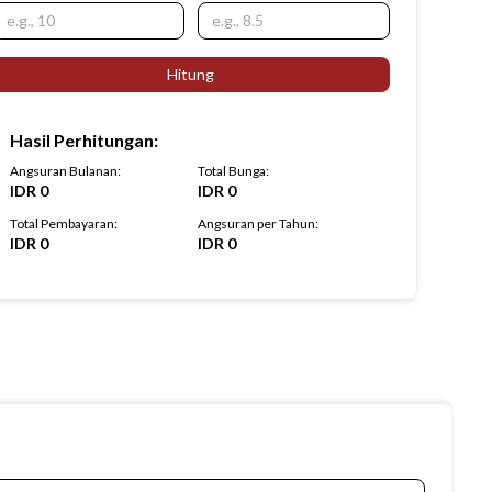
Hitung
Hasil Perhitungan
:
Angsuran Bulanan
:
Total Bunga
:
IDR
0
IDR
0
Total Pembayaran
:
Angsuran per Tahun
:
IDR
0
IDR
0