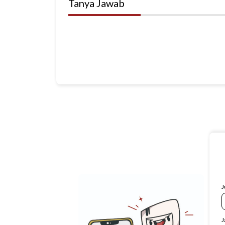
Tanya Jawab
J
J