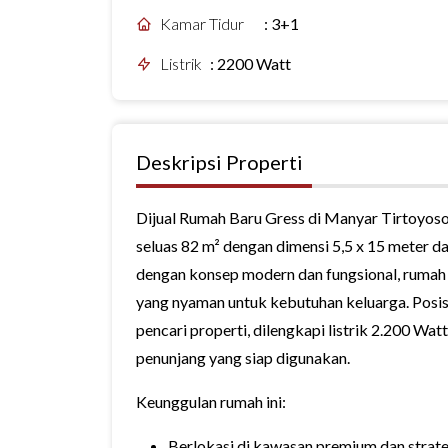
Kamar Tidur
:
3+1
Listrik
:
2200 Watt
Deskripsi Properti
Dijual Rumah Baru Gress di Manyar Tirtoyoso S
seluas 82 m² dengan dimensi 5,5 x 15 meter d
dengan konsep modern dan fungsional, rumah
yang nyaman untuk kebutuhan keluarga. Posis
pencari properti, dilengkapi listrik 2.200 Wat
penunjang yang siap digunakan.
Keunggulan rumah ini:
Berlokasi di kawasan premium dan strate