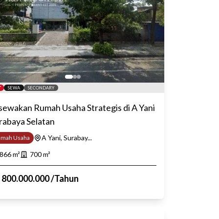
SEWA
SECONDARY
sewakan Rumah Usaha Strategis di A Yani
rabaya Selatan
A Yani, Surabay...
umah Usaha
866
m²
700
m²
p
800.000.000
/
Tahun