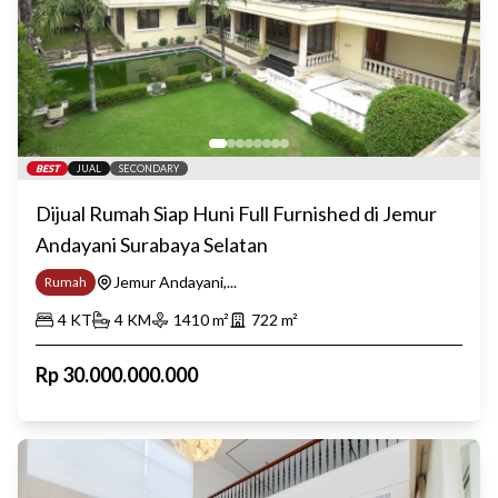
BEST
JUAL
SECONDARY
Dijual Rumah Siap Huni Full Furnished di Jemur
Andayani Surabaya Selatan
Jemur Andayani,...
Rumah
4
KT
4
KM
1410
m²
722
m²
Rp
30.000.000.000