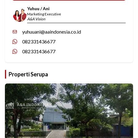
Yuhuu / Ani
Marketing Executive
A&A Vision
yuhuuani@aaindonesia.co.id
082331436677
082331436677
Properti Serupa