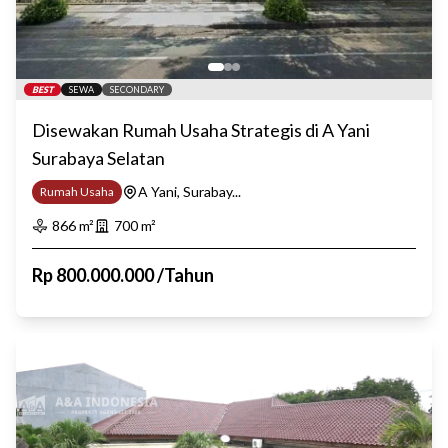
BEST
SEWA
SECONDARY
Disewakan Rumah Usaha Strategis di A Yani
Surabaya Selatan
A Yani, Surabay...
Rumah Usaha
866
m²
700
m²
Rp
800.000.000
/
Tahun