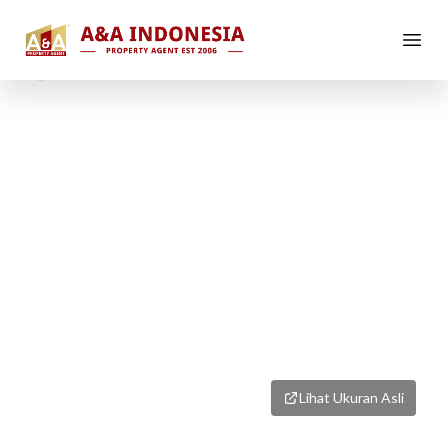
1
/
1
Lihat Ukuran Asli