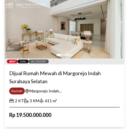
BEST
JUAL
SECONDARY
Dijual Rumah Mewah di Margorejo Indah
Surabaya Selatan
Margorejo Indah...
Rumah
2
KT
3
KM
611
m²
Rp
19.500.000.000