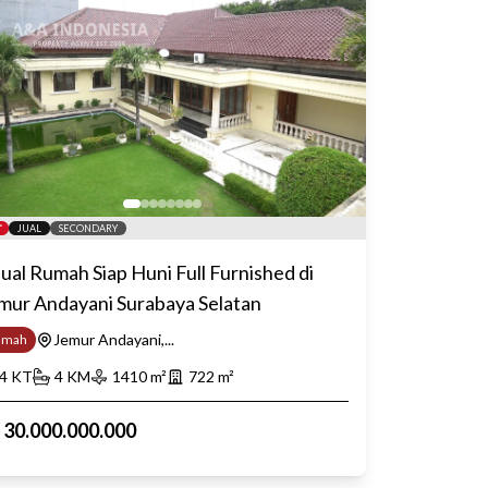
JUAL
SECONDARY
jual Rumah Siap Huni Full Furnished di
mur Andayani Surabaya Selatan
Jemur Andayani,...
umah
4
KT
4
KM
1410
m²
722
m²
p
30.000.000.000