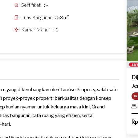
Sertifikat
:
-
Luas Bangunan
:
53 m²
Kamar Mandi
:
1
BEST
Di
Je
n yang dikembangkan oleh Tanrise Property, salah satu
R
n proyek-proyek properti berkualitas dengan konsep
ep hunian nyaman untuk keluarga masa kini, Grand
tas bangunan, tata ruang yang efisien, serta
R
-hari.
and Sunrise menjadi pilihan tepat bagi keluarga yang