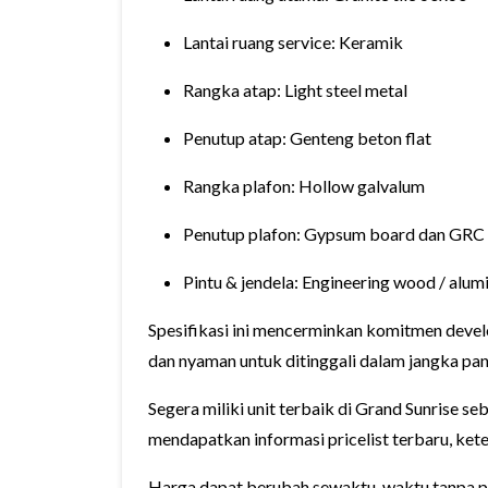
Lantai ruang service: Keramik
Rangka atap: Light steel metal
Penutup atap: Genteng beton flat
Rangka plafon: Hollow galvalum
Penutup plafon: Gypsum board dan GRC
Pintu & jendela: Engineering wood / alum
Spesifikasi ini mencerminkan komitmen deve
dan nyaman untuk ditinggali dalam jangka pan
Segera miliki unit terbaik di Grand Sunrise 
mendapatkan informasi pricelist terbaru, keter
Harga dapat berubah sewaktu-waktu tanpa pe