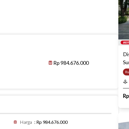
BEST
Di
Su
Rp 984.676.000
R
R
Harga
:
Rp 984.676.000