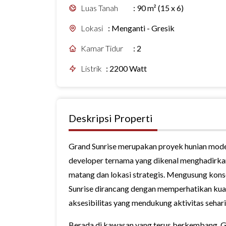
Luas Tanah
:
90 m² (15 x 6)
Lokasi
:
Menganti - Gresik
Kamar Tidur
:
2
Listrik
:
2200 Watt
Deskripsi Properti
Grand Sunrise merupakan proyek hunian moder
developer ternama yang dikenal menghadirka
matang dan lokasi strategis. Mengusung kons
Sunrise dirancang dengan memperhatikan kuali
aksesibilitas yang mendukung aktivitas sehari
Berada di kawasan yang terus berkembang, Gr