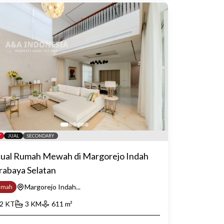
JUAL
SECONDARY
jual Rumah Mewah di Margorejo Indah
rabaya Selatan
Margorejo Indah...
umah
2
KT
3
KM
611
m²