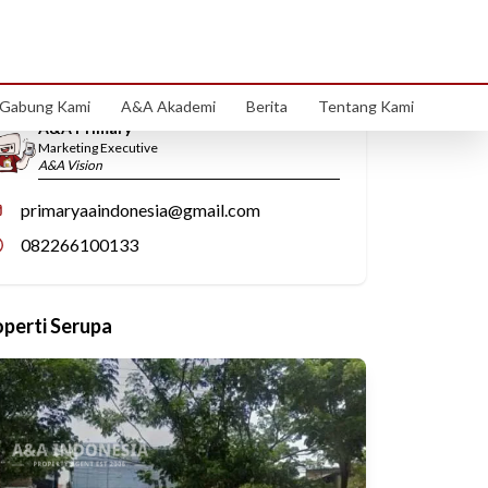
Hubungi Kami
Gabung Kami
A&A Akademi
Berita
Tentang Kami
A&A Primary
Marketing Executive
A&A Vision
primaryaaindonesia@gmail.com
082266100133
operti Serupa