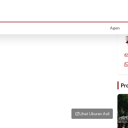
1
/
2
Agen
Pr
Lihat Ukuran Asli