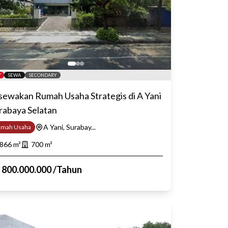
SEWA
SECONDARY
sewakan Rumah Usaha Strategis di A Yani
rabaya Selatan
A Yani, Surabay...
umah Usaha
866
m²
700
m²
p
800.000.000
/
Tahun