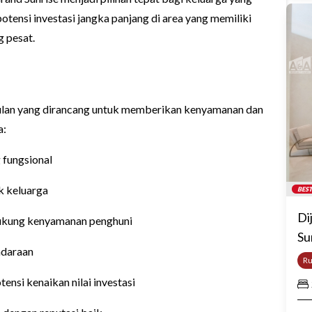
tensi investasi jangka panjang di area yang memiliki
g pesat.
lan yang dirancang untuk memberikan kenyamanan dan
a:
 fungsional
k keluarga
BEST
Di
ukung kenyamanan penghuni
Su
ndaraan
R
nsi kenaikan nilai investasi