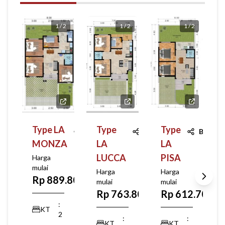
1
/
2
1
/
2
1
/
2
Type LA
Type
Type
Bagikan
Bagikan
Bagika
MONZA
LA
LA
LUCCA
PISA
Harga
mulai
Harga
Harga
Rp 889.800.000
mulai
mulai
Rp 763.800.000
Rp 612.700.0
:
KT
2
:
:
KT
KT