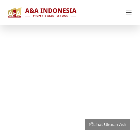
1
/
6
Lihat Ukuran Asli