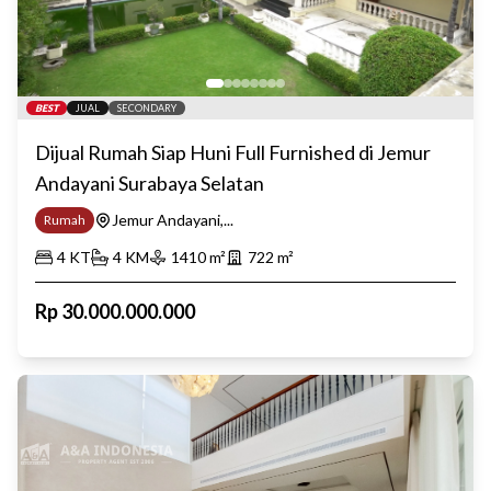
BEST
JUAL
SECONDARY
Dijual Rumah Siap Huni Full Furnished di Jemur
Andayani Surabaya Selatan
Jemur Andayani,...
Rumah
4
KT
4
KM
1410
m²
722
m²
Rp
30.000.000.000