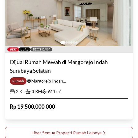
BEST
JUAL
SECONDARY
Dijual Rumah Mewah di Margorejo Indah
Surabaya Selatan
Margorejo Indah...
Rumah
2
KT
3
KM
611
m²
Rp
19.500.000.000
Lihat Semua Properti
Rumah
Lainnya