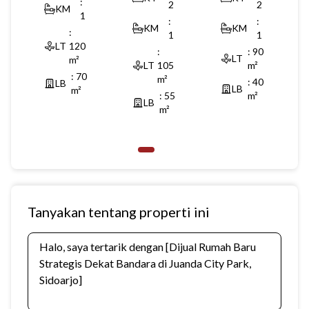
:
2
2
KM
1
:
:
KM
KM
:
1
1
LT
120
:
:
90
LT
m²
LT
105
m²
:
70
m²
:
40
LB
LB
m²
:
55
m²
LB
m²
Tanyakan tentang properti ini