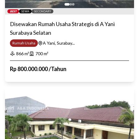
BEST
SEWA
SECONDARY
Disewakan Rumah Usaha Strategis di A Yani
Surabaya Selatan
A Yani, Surabay...
Rumah Usaha
866
m²
700
m²
Rp
800.000.000
/
Tahun