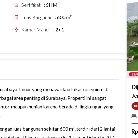
Sertifikat
:
SHM
Luas Bangunan
:
600 m²
Kamar Mandi
:
2+1
BEST
Di
 Surabaya Timur yang menawarkan lokasi premium di
Je
agai area penting di Surabaya. Properti ini sangat
antor, maupun hunian karena berada di lingkungan yang
R
.
engan luas bangunan sekitar 600 m², terdiri dari 2 lantai
R
kebutuhan. Dilengkapi dengan 8+1 kamar tidur dan 2+1