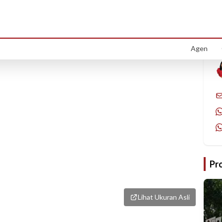
1
/
6
Agen
Pr
Lihat Ukuran Asli