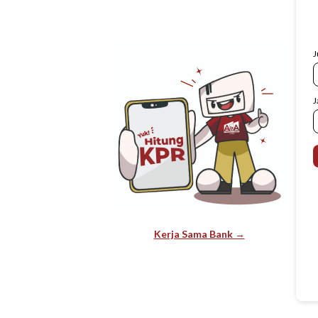
J
J
Kerja Sama Bank →