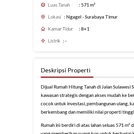
Luas Tanah
:
571 m²
Lokasi
:
Ngagel - Surabaya Timur
Kamar Tidur
:
8+1
Listrik
:
-
Deskripsi Properti
Dijual Rumah Hitung Tanah di Jalan Sulawesi
kawasan strategis dengan akses mudah ke berb
cocok untuk investasi, pembangunan ulang, k
berkembang dan memiliki nilai properti tinggi
Rumah ini berdiri di atas lahan seluas 571 m² d
yang memberikan ruang luas untuk berbagai 