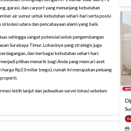
dang, garasi, dan carport yang menunjang kebutuhan
er air sumur untuk kebutuhan sehari-hari serta posisi
irkulasi udara dan pencahayaan alami yang baik.
 luas sehingga sangat potensial untuk pengembangan
asan Surabaya Timur. Lokasinya yang strategis juga
perdagangan, dan berbagai kebutuhan sehari-hari.
menjadi pilihan menarik bagi Anda yang mencari aset
an harga Rp23 miliar (nego), rumah ini merupakan peluang
properti.
BEST
masi lebih lanjut dan jadwalkan survei lokasi sebelum
Di
Su
R