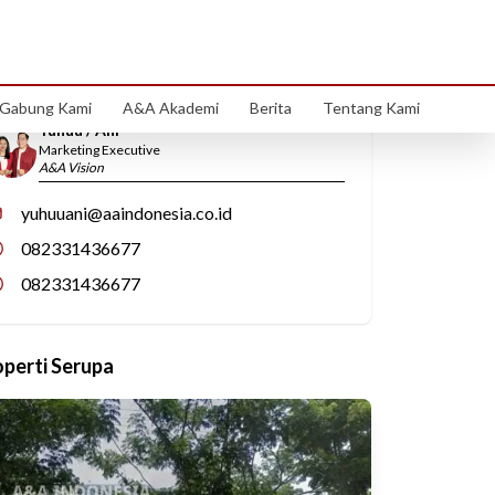
Hubungi Kami
Gabung Kami
A&A Akademi
Berita
Tentang Kami
Yuhuu / Ani
Marketing Executive
A&A Vision
yuhuuani@aaindonesia.co.id
082331436677
082331436677
operti Serupa