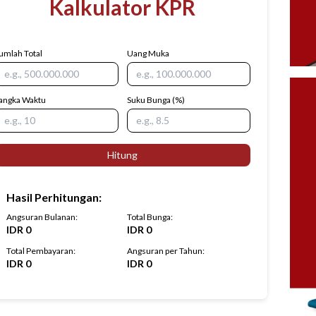
Kalkulator KPR
umlah Total
Uang Muka
angka Waktu
Suku Bunga
(%)
Hitung
Hasil Perhitungan
:
Angsuran Bulanan
:
Total Bunga
:
IDR
0
IDR
0
Total Pembayaran
:
Angsuran per Tahun
:
IDR
0
IDR
0