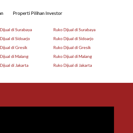
an
Properti Pilihan Investor
ijual di Surabaya
Ruko Dijual di Surabaya
ijual di Sidoarjo
Ruko Dijual di Sidoarjo
ijual di Gresik
Ruko Dijual di Gresik
ijual di Malang
Ruko Dijual di Malang
ijual di Jakarta
Ruko Dijual di Jakarta