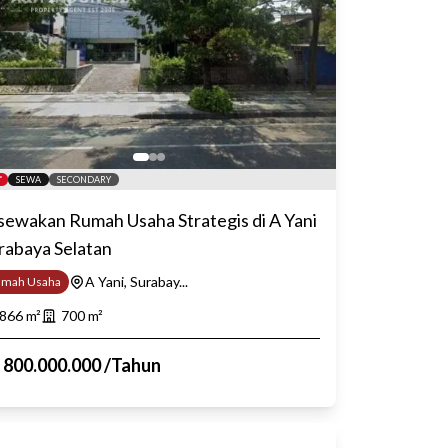
SEWA
SECONDARY
sewakan Rumah Usaha Strategis di A Yani
rabaya Selatan
A Yani, Surabay...
umah Usaha
866
m²
700
m²
p
800.000.000
/
Tahun