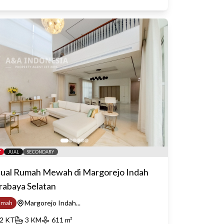
JUAL
SECONDARY
jual Rumah Mewah di Margorejo Indah
rabaya Selatan
Margorejo Indah...
umah
2
KT
3
KM
611
m²