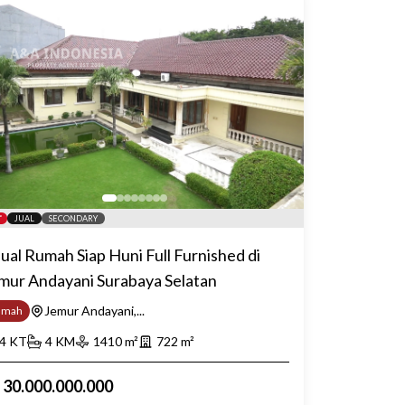
JUAL
SECONDARY
jual Rumah Siap Huni Full Furnished di
mur Andayani Surabaya Selatan
Jemur Andayani,...
umah
4
KT
4
KM
1410
m²
722
m²
p
30.000.000.000