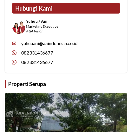
Hubungi Kami
Yuhuu / Ani
Marketing Executive
A&A Vision
yuhuuani@aaindonesia.co.id
082331436677
082331436677
Properti Serupa