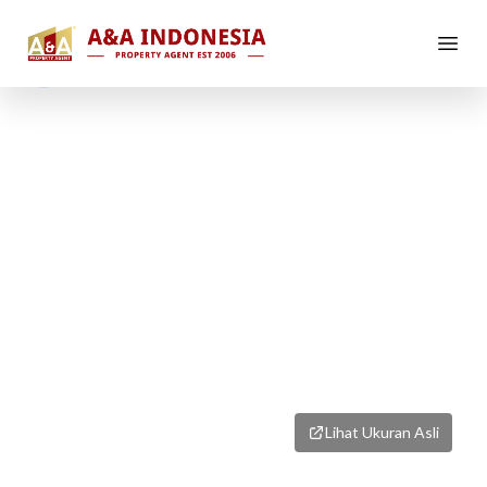
1
/
1
Lihat Ukuran Asli