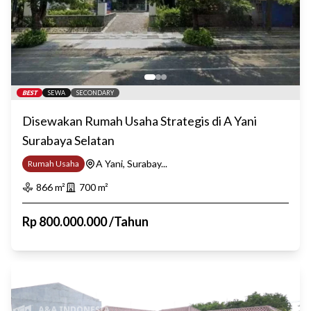
BEST
SEWA
SECONDARY
Disewakan Rumah Usaha Strategis di A Yani
Surabaya Selatan
A Yani, Surabay...
Rumah Usaha
866
m²
700
m²
Rp
800.000.000
/
Tahun