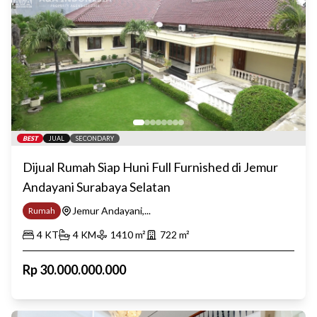
BEST
JUAL
SECONDARY
Dijual Rumah Siap Huni Full Furnished di Jemur
Andayani Surabaya Selatan
Jemur Andayani,...
Rumah
4
KT
4
KM
1410
m²
722
m²
Rp
30.000.000.000