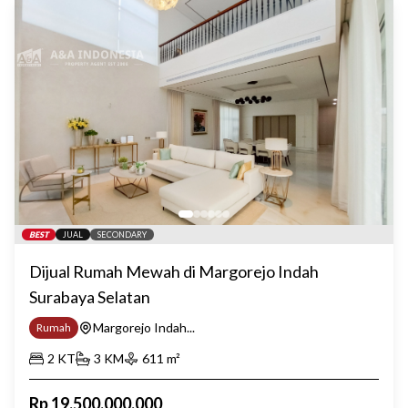
BEST
JUAL
SECONDARY
Dijual Rumah Mewah di Margorejo Indah
Surabaya Selatan
Margorejo Indah...
Rumah
2
KT
3
KM
611
m²
Rp
19.500.000.000