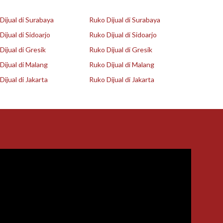
ijual di Surabaya
Ruko Dijual di Surabaya
ijual di Sidoarjo
Ruko Dijual di Sidoarjo
ijual di Gresik
Ruko Dijual di Gresik
ijual di Malang
Ruko Dijual di Malang
ijual di Jakarta
Ruko Dijual di Jakarta