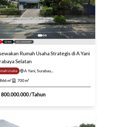
SEWA
SECONDARY
sewakan Rumah Usaha Strategis di A Yani
rabaya Selatan
A Yani, Surabay...
umah Usaha
866
m²
700
m²
p
800.000.000
/
Tahun