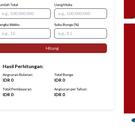
umlah Total
Uang Muka
angka Waktu
Suku Bunga
(%)
Hitung
Hasil Perhitungan
:
Angsuran Bulanan
:
Total Bunga
:
IDR
0
IDR
0
Total Pembayaran
:
Angsuran per Tahun
:
IDR
0
IDR
0