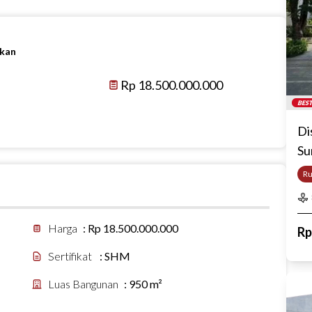
ikan
Rp 18.500.000.000
BEST
Di
Su
R
Harga
:
Rp 18.500.000.000
R
Sertifikat
:
SHM
Luas Bangunan
:
950 m²