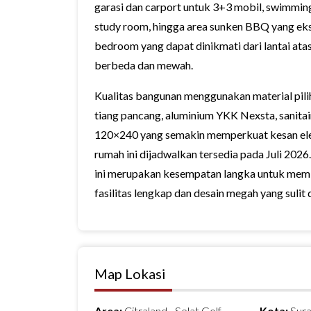
garasi dan carport untuk 3+3 mobil, swimming
study room, hingga area sunken BBQ yang eksk
bedroom yang dapat dinikmati dari lantai a
berbeda dan mewah.
Kualitas bangunan menggunakan material pili
tiang pancang, aluminium YKK Nexsta, sanitai
120×240 yang semakin memperkuat kesan eleg
rumah ini dijadwalkan tersedia pada Juli 2026
ini merupakan kesempatan langka untuk memili
fasilitas lengkap dan desain megah yang sulit 
Map Lokasi
Area:
Citraland - Selat Golf
Kota:
Sur