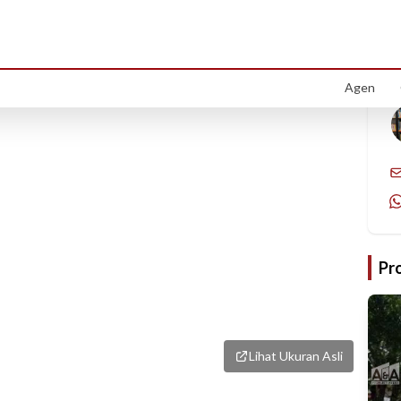
1
/
1
Agen
Pr
Lihat Ukuran Asli