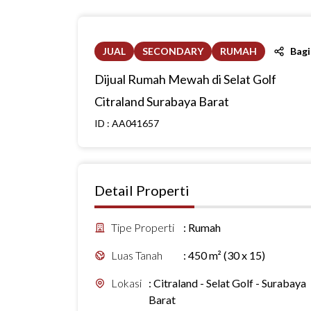
JUAL
SECONDARY
RUMAH
Bag
Dijual Rumah Mewah di Selat Golf
Citraland Surabaya Barat
ID :
AA041657
Detail Properti
Tipe Properti
:
Rumah
Luas Tanah
:
450 m² (30 x 15)
Lokasi
:
Citraland - Selat Golf - Surabaya
Barat