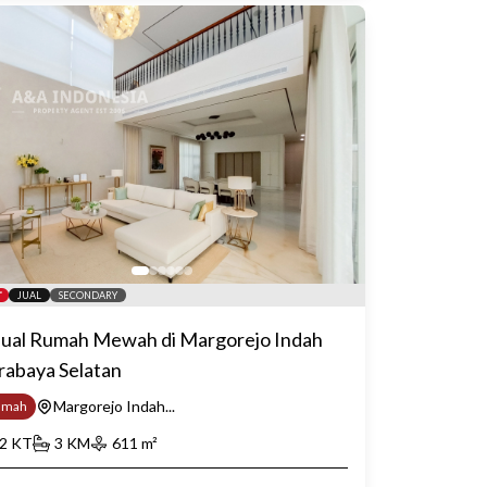
JUAL
SECONDARY
jual Rumah Mewah di Margorejo Indah
rabaya Selatan
Margorejo Indah...
umah
2
KT
3
KM
611
m²