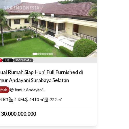
JUAL
SECONDARY
jual Rumah Siap Huni Full Furnished di
mur Andayani Surabaya Selatan
Jemur Andayani,...
umah
4
KT
4
KM
1410
m²
722
m²
p
30.000.000.000