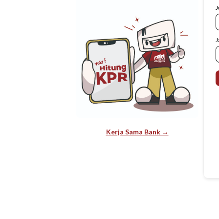
J
J
Kerja Sama Bank →