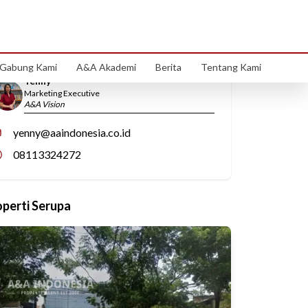
Hubungi Kami
Gabung Kami
A&A Akademi
Berita
Tentang Kami
Yenny
Marketing Executive
A&A Vision
yenny@aaindonesia.co.id
08113324272
operti Serupa