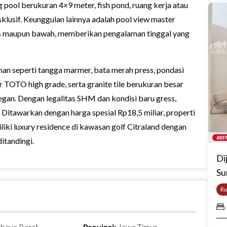
 pool berukuran 4×9 meter, fish pond, ruang kerja atau
lusif. Keunggulan lainnya adalah pool view master
tas maupun bawah, memberikan pengalaman tinggal yang
han seperti tangga marmer, bata merah press, pondasi
r TOTO high grade, serta granite tile berukuran besar
an. Dengan legalitas SHM dan kondisi baru gress,
. Ditawarkan dengan harga spesial Rp18,5 miliar, properti
ki luxury residence di kawasan golf Citraland dengan
BEST
ditandingi.
Di
Su
R
abaya Barat
Provinsi:
Jawa Timur