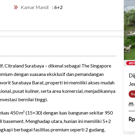
Kamar Mandi
:
6+2
BEST
lf,
Citraland Surabaya
– dikenal sebagai The Singapore
remium dengan suasana eksklusif dan pemandangan
Di
favorit Surabaya Barat, properti ini memiliki akses mudah
Je
asional, pusat kuliner, serta area komersial, menjadikannya
R
nvestasi bernilai tinggi.
seluas 450 m² (15×30) dengan luas bangunan sekitar 950
R
full basement. Menghadap utara, hunian ini memiliki 5+2
gkapi berbagai fasilitas premium seperti 2 gudang,