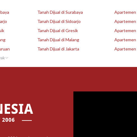
abaya
Tanah Dijual di Surabaya
Apartemen D
arjo
Tanah Dijual di Sidoarjo
Apartemen D
sik
Tanah Dijual di Gresik
Apartemen D
ang
Tanah Dijual di Malang
Apartemen D
uruan
Tanah Dijual di Jakarta
Apartemen D
yak