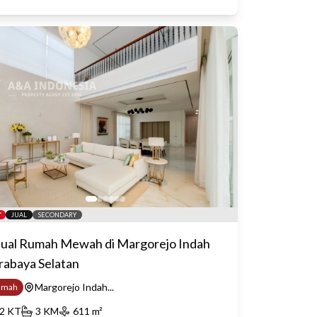
JUAL
SECONDARY
jual Rumah Mewah di Margorejo Indah
rabaya Selatan
Margorejo Indah...
umah
2
KT
3
KM
611
m²