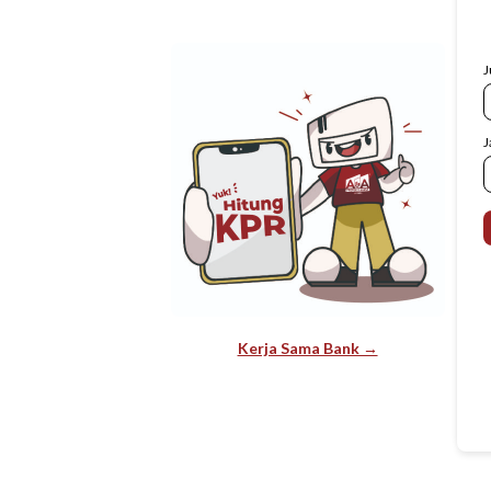
J
J
Kerja Sama Bank →