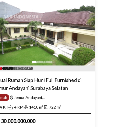
JUAL
SECONDARY
jual Rumah Siap Huni Full Furnished di
mur Andayani Surabaya Selatan
Jemur Andayani,...
umah
4
KT
4
KM
1410
m²
722
m²
p
30.000.000.000