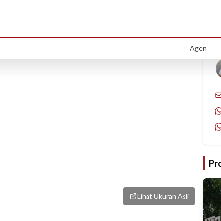
1
/
5
Agen
Pr
Lihat Ukuran Asli