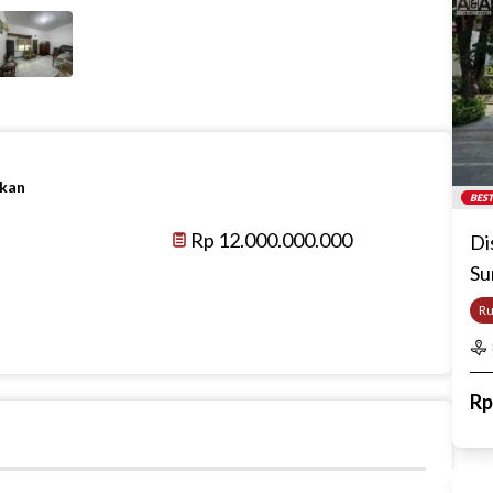
ikan
BEST
Rp 12.000.000.000
Di
Su
R
R