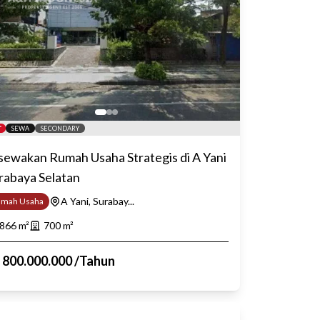
SEWA
SECONDARY
sewakan Rumah Usaha Strategis di A Yani
rabaya Selatan
A Yani, Surabay...
umah Usaha
866
m²
700
m²
p
800.000.000
/
Tahun