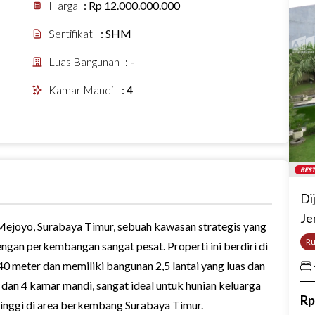
Harga
:
Rp 12.000.000.000
Sertifikat
:
SHM
Luas Bangunan
:
-
Kamar Mandi
:
4
BEST
Di
Je
Mejoyo, Surabaya Timur, sebuah kawasan strategis yang
R
ngan perkembangan sangat pesat. Properti ini berdiri di
40 meter dan memiliki bangunan 2,5 lantai yang luas dan
dan 4 kamar mandi, sangat ideal untuk hunian keluarga
R
 tinggi di area berkembang Surabaya Timur.