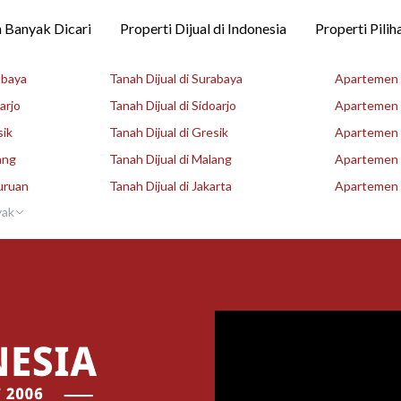
 Banyak Dicari
Properti Dijual di Indonesia
Properti Pilih
abaya
Tanah Dijual di Surabaya
Apartemen D
arjo
Tanah Dijual di Sidoarjo
Apartemen D
sik
Tanah Dijual di Gresik
Apartemen D
ang
Tanah Dijual di Malang
Apartemen D
uruan
Tanah Dijual di Jakarta
Apartemen D
yak