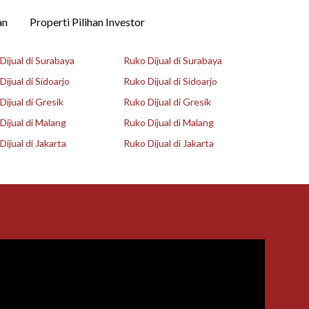
an
Properti Pilihan Investor
ijual di Surabaya
Ruko Dijual di Surabaya
ijual di Sidoarjo
Ruko Dijual di Sidoarjo
ijual di Gresik
Ruko Dijual di Gresik
ijual di Malang
Ruko Dijual di Malang
ijual di Jakarta
Ruko Dijual di Jakarta