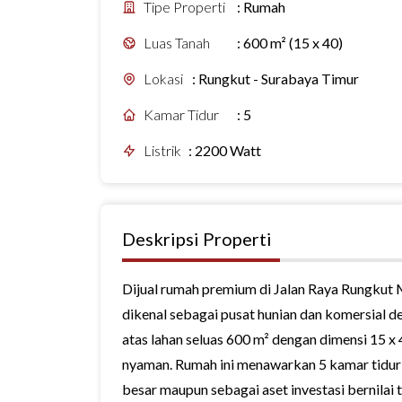
Tipe Properti
:
Rumah
Luas Tanah
:
600 m² (15 x 40)
Lokasi
:
Rungkut - Surabaya Timur
Kamar Tidur
:
5
Listrik
:
2200 Watt
Deskripsi Properti
Dijual rumah premium di Jalan Raya Rungkut 
dikenal sebagai pusat hunian dan komersial de
atas lahan seluas 600 m² dengan dimensi 15 x 
nyaman. Rumah ini menawarkan 5 kamar tidur 
besar maupun sebagai aset investasi bernilai