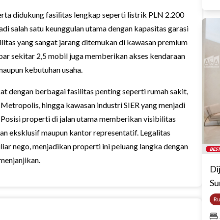
erta didukung fasilitas lengkap seperti listrik PLN 2.200
adi salah satu keunggulan utama dengan kapasitas garasi
silitas yang sangat jarang ditemukan di kawasan premium
lebar sekitar 2,5 mobil juga memberikan akses kendaraan
 maupun kebutuhan usaha.
t dengan berbagai fasilitas penting seperti rumah sakit,
tropolis, hingga kawasan industri SIER yang menjadi
sisi properti di jalan utama memberikan visibilitas
an eksklusif maupun kantor representatif. Legalitas
r nego, menjadikan properti ini peluang langka dengan
BEST
 menjanjikan.
Di
Su
R