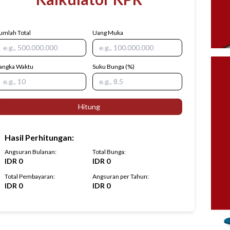
umlah Total
Uang Muka
angka Waktu
Suku Bunga
(%)
Hitung
Hasil Perhitungan
:
Angsuran Bulanan
:
Total Bunga
:
IDR
0
IDR
0
Total Pembayaran
:
Angsuran per Tahun
:
IDR
0
IDR
0