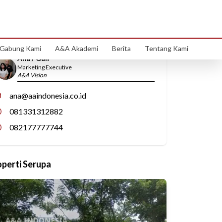
Hubungi Kami
Gabung Kami
A&A Akademi
Berita
Tentang Kami
Ana / Gun
Marketing Executive
A&A Vision
ana@aaindonesia.co.id
081331312882
082177777744
operti Serupa