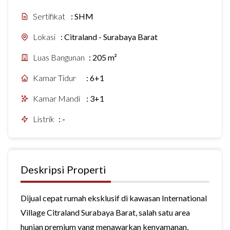
Sertifikat
:
SHM
Lokasi
:
Citraland - Surabaya Barat
Luas Bangunan
:
205 m²
Kamar Tidur
:
6+1
Kamar Mandi
:
3+1
Listrik
:
-
Deskripsi Properti
Dijual cepat rumah eksklusif di kawasan International
Village Citraland Surabaya Barat, salah satu area
hunian premium yang menawarkan kenyamanan,