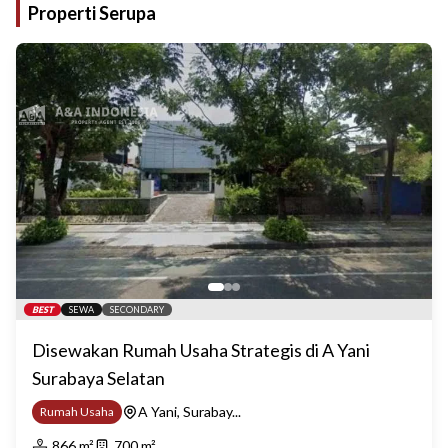
Properti Serupa
BEST
SEWA
SECONDARY
Disewakan Rumah Usaha Strategis di A Yani
Surabaya Selatan
A Yani, Surabay...
Rumah Usaha
866
m²
700
m²