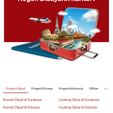
Properti Dijual
Properti Disewa
PropertiIndonesia
Pilihan
sInves
Rumah Dijual di Surabaya
Gudang Dijual di Surabaya
Rumah Dijual di Sidoarjo
Gudang Dijual di Sidoarjo