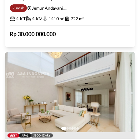
Jemur Andayani,...
Rumah
4
KT
4
KM
1410
m²
722
m²
Rp
30.000.000.000
BEST
JUAL
SECONDARY