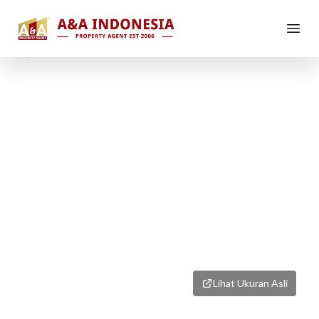
1
/
5
Lihat Ukuran Asli