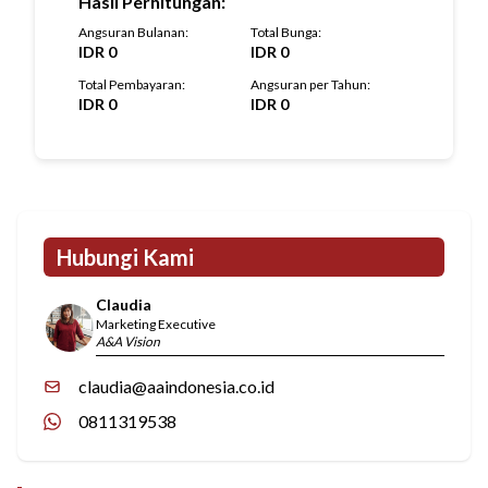
Hasil Perhitungan
:
Angsuran Bulanan
:
Total Bunga
:
IDR
0
IDR
0
Total Pembayaran
:
Angsuran per Tahun
:
IDR
0
IDR
0
Hubungi Kami
Claudia
Marketing Executive
A&A Vision
claudia@aaindonesia.co.id
0811319538