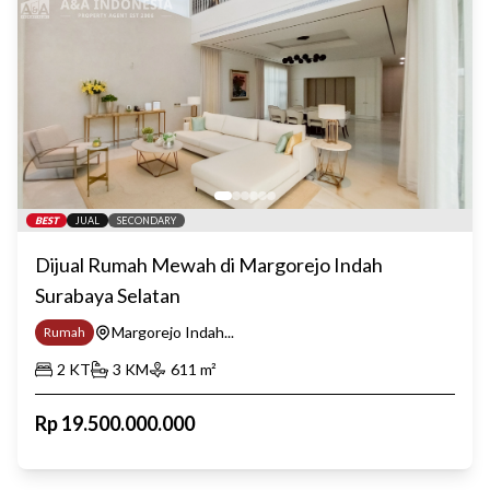
BEST
JUAL
SECONDARY
Dijual Rumah Mewah di Margorejo Indah
Surabaya Selatan
Margorejo Indah...
Rumah
2
KT
3
KM
611
m²
Rp
19.500.000.000