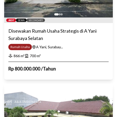
BEST
SEWA
SECONDARY
Disewakan Rumah Usaha Strategis di A Yani
Surabaya Selatan
A Yani, Surabay...
Rumah Usaha
866
m²
700
m²
Rp
800.000.000
/
Tahun