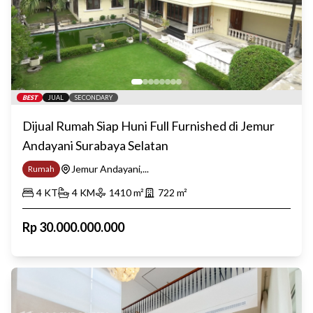
BEST
JUAL
SECONDARY
Dijual Rumah Siap Huni Full Furnished di Jemur
Andayani Surabaya Selatan
Jemur Andayani,...
Rumah
4
KT
4
KM
1410
m²
722
m²
Rp
30.000.000.000