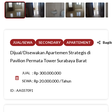
JUAL/SEWA
SECONDARY
APARTEMENT
Bagi
Dijual/Disewakan Apartemen Strategis di
Pavilion Permata Tower Surabaya Barat
:
Rp 300.000.000
JUAL
:
Rp 20.000.000 /Tahun
SEWA
ID :
AA037091