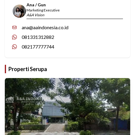
Ana / Gun
Marketing Executive
A&A Vision
ana@aaindonesia.co.id
081331312882
082177777744
Properti Serupa