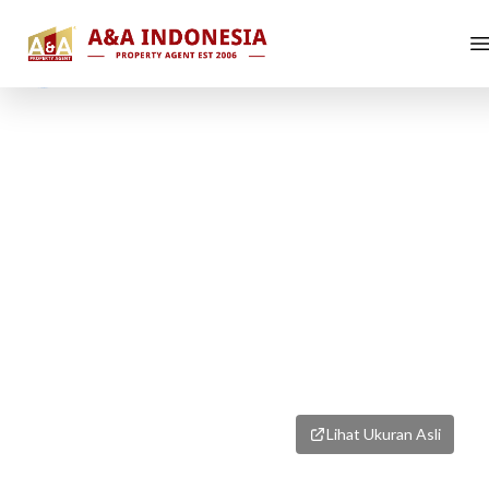
1
/
6
Lihat Ukuran Asli